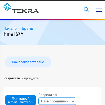
Начало
Бранд
FireRAY
Пожароизвестяване
Резултати:
2 продукта
Подреди по:
Филтрирай
Най-продавани
активен филтър/и