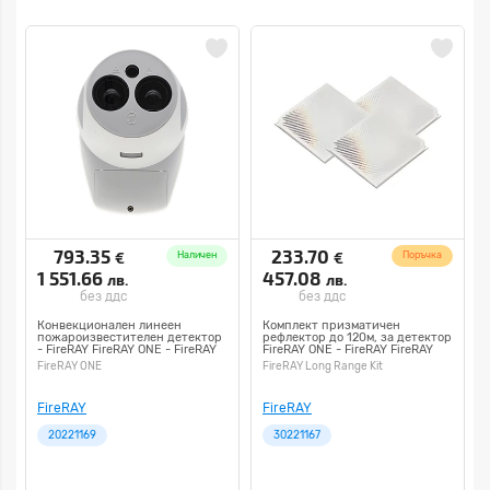
793.35
233.70
€
€
Наличен
Поръчка
1 551.66
457.08
лв.
лв.
без ддс
без ддс
Конвекционален линеен
Комплект призматичен
пожароизвестителен детектор
рефлектор до 120м, за детектор
- FireRAY FireRAY ONE - FireRAY
FireRAY ONE - FireRAY FireRAY
Бял
Long Range Kit - FireRAY Бял
FireRAY ONE
FireRAY Long Range Kit
FireRAY
FireRAY
20221169
30221167