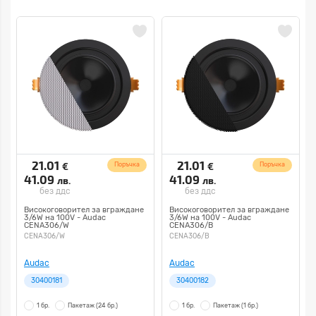
21.01
21.01
€
€
Поръчка
Поръчка
41.09
41.09
лв.
лв.
без ддс
без ддс
Високоговорител за вграждане
Високоговорител за вграждане
3/6W на 100V - Audac
3/6W на 100V - Audac
CENA306/W
CENA306/B
CENA306/W
CENA306/B
Audac
Audac
30400181
30400182
1 бр.
Пакетаж
(24 бр.)
1 бр.
Пакетаж
(1 бр.)