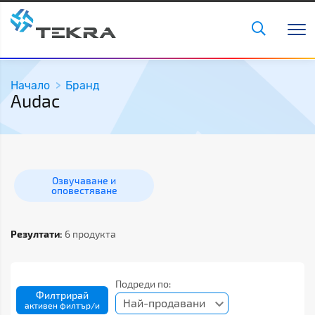
Начало
Бранд
Audac
Озвучаване и
оповестяване
Резултати:
6 продукта
Подреди по:
Филтрирай
Най-продавани
активен филтър/и