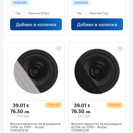
30400183
30400184
1 бр.
Пакетаж
(12 бр.)
1 бр.
Пакетаж
(1 бр.)
Добави в количка
Добави в количка
39.01
39.01
€
€
Поръчка
Поръчка
76.30
76.30
лв.
лв.
без ддс
без ддс
Високоговорител за вграждане
Високоговорител за вграждане
3/6W на 100V - Audac
6/12W на 100V - Audac
CENA812/W
CENA812/B