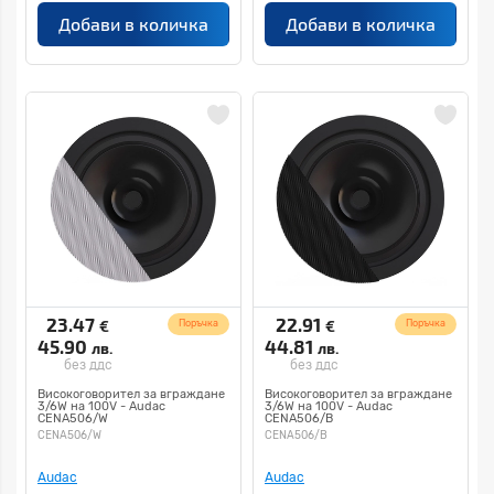
Добави в количка
Добави в количка
23.47
22.91
€
€
Поръчка
Поръчка
45.90
44.81
лв.
лв.
без ддс
без ддс
Високоговорител за вграждане
Високоговорител за вграждане
3/6W на 100V - Audac
3/6W на 100V - Audac
CENA506/W
CENA506/B
CENA506/W
CENA506/B
Audac
Audac