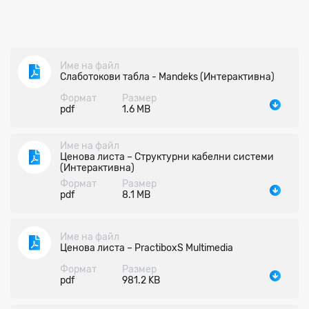
Име на файл
Слаботокови табла - Mandeks (Интерактивна)
Формат
Размер
pdf
1.6 MB
Име на файл
Ценова листа – Структурни кабелни системи
(Интерактивна)
Формат
Размер
pdf
8.1 MB
Име на файл
Ценова листа – PractiboxS Multimedia
Формат
Размер
pdf
981.2 KB