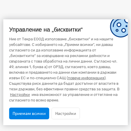
Име на файл
Управление на „бисквитки“
Ценова листа – Пожароизвестяване и Газ
детекция (Интерактивна)
Ние от Текра ЕООД използваме „бисквитки“ и на нашите
Формат
Размер
уебсайтове. С избирането на „Приеми всички“, ни даваш
pdf
10.6 MB
съгласието си да използваме информацията от
„бисквитките“ за извършване на рекламни дейности и
свързаната с това обработка на лични данни. Съгласно чл.
49, алинея 1, буква а) от ОРЗД, съгласието, което даваш,
включва и предаването на данни към компании в държави
извън ЕС и по-специално САЩ (
повече информация
).
Съществува риск данните да бъдат достъпни от властите в
тези държави, без ефективни правни средства за защита. В
Настройки
има възможност за управление и оттегляне на
съгласието по всяко време.
Приемам всички
Настройки