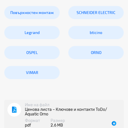
Повърхностен монтаж
SCHNEIDER ELECTRIC
Legrand
bticino
OSPEL
ORNO
VIMAR
Име на файл
Ценова листа – Ключове и контакти ToDo/
Aquatic Orno
Формат
Размер
pdf
2.6 MB