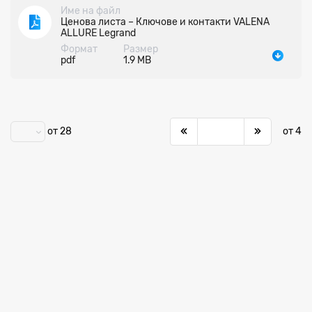
Име на файл
Ценова листа – Ключове и контакти VALENA
ALLURE Legrand
Формат
Размер
pdf
1.9 MB
от 28
от 4