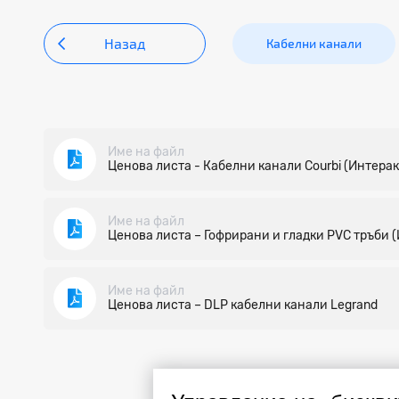
Назад
Кабелни канали
Име на файл
Ценова листа - Кабелни канали Courbi (Интера
Име на файл
Ценова листа – Гофрирани и гладки PVC тръби 
Име на файл
Ценова листа – DLP кабелни канали Legrand