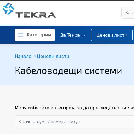
Категории
За Текра
Ценови листи
Начало
Ценови листи
Кабеловодещи системи
Моля изберете категория, за да прегледате списък