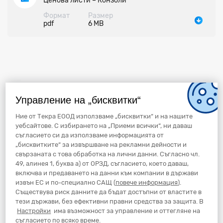
Ценова листи – Конзоли
Формат
Размер
pdf
6 MB
Управление на „бисквитки“
Ние от Текра ЕООД използваме „бисквитки“ и на нашите
уебсайтове. С избирането на „Приеми всички“, ни даваш
съгласието си да използваме информацията от
„бисквитките“ за извършване на рекламни дейности и
свързаната с това обработка на лични данни. Съгласно чл.
49, алинея 1, буква а) от ОРЗД, съгласието, което даваш,
включва и предаването на данни към компании в държави
извън ЕС и по-специално САЩ (
повече информация
).
Съществува риск данните да бъдат достъпни от властите в
тези държави, без ефективни правни средства за защита. В
Настройки
има възможност за управление и оттегляне на
съгласието по всяко време.