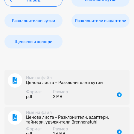
Разклонителни кутии
Разклонители и адаптери
Щепсели и щекери
Име на файл
Ценова листа – Разклонителни кутии
Формат
Размер
pdf
2 MB
Име на файл
Ценова листа - Разклонители, адаптери,
таймери, удължители Brennenstuhl
Формат
Размер
pdf
1.6 MB