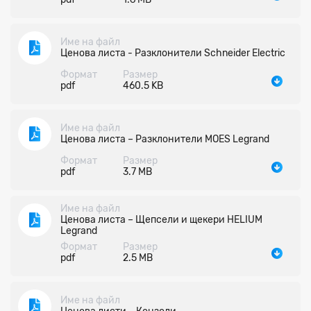
Име на файл
Ценова листа - Разклонители Schneider Electric
Формат
Размер
pdf
460.5 KB
Име на файл
Ценова листа – Разклонители MOES Legrand
Формат
Размер
pdf
3.7 MB
Име на файл
Ценова листа – Щепсели и щекери HELIUM
Legrand
Формат
Размер
pdf
2.5 MB
Име на файл