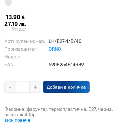
13.90
€
27.19
лв.
без ддс
Артикулен номер:
LH/E27-1/B/40
Производител:
ORNO
Модел:
EAN:
5908254814389
-
+
Добави в количка
Фасонка (фасунга), термопластична, E27, черна,
пакетаж 40бр...
виж повече