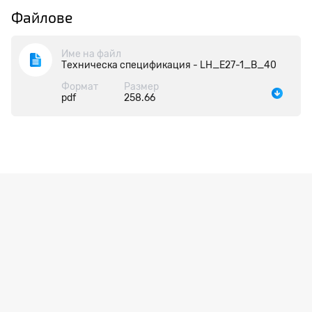
Файлове
Име на файл
Техническа спецификация - LH_E27-1_B_40
Формат
Размер
pdf
258.66