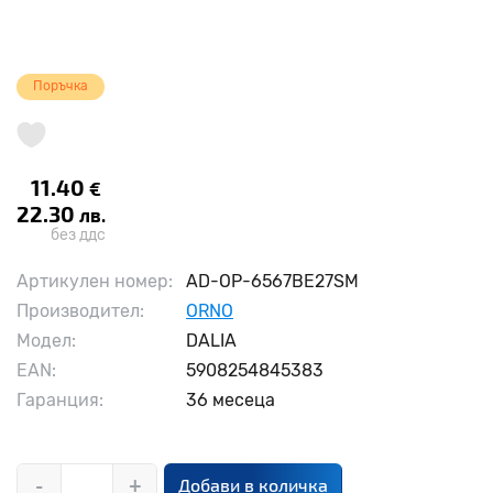
Поръчка
11.40
€
22.30
лв.
без ддс
Артикулен номер:
AD-OP-6567BE27SM
Производител:
ORNO
Модел:
DALIA
EAN:
5908254845383
Гаранция:
36 месеца
-
+
Добави в количка