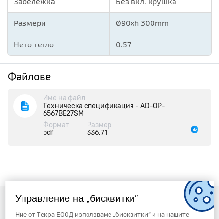
Забележка
Без вкл. крушка
Размери
Ø90xh 300mm
Нето тегло
0.57
Файлове
Име на файл
Техническа спецификация - AD-OP-
6567BE27SM
Формат
Размер
pdf
336.71
Управление на „бисквитки“
Ние от Текра ЕООД използваме „бисквитки“ и на нашите