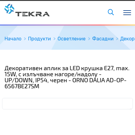
Начало
Продукти
Осветление
Фасадни
Декор
Декоративен аплик за LED крушка E27, max.
15W, с излъчване нагоре/надолу -
UP/DOWN, IP54, черен - ORNO DALIA AD-OP-
6567BE27SM