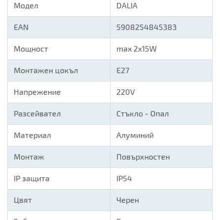
Модел
DALIA
EAN
5908254845383
Мощност
max 2x15W
Монтажен цокъл
E27
Напрежение
220V
Разсейвател
Стъкло - Опал
Материал
Алуминий
Монтаж
Повърхностен
IP защита
IP54
Цвят
Черен