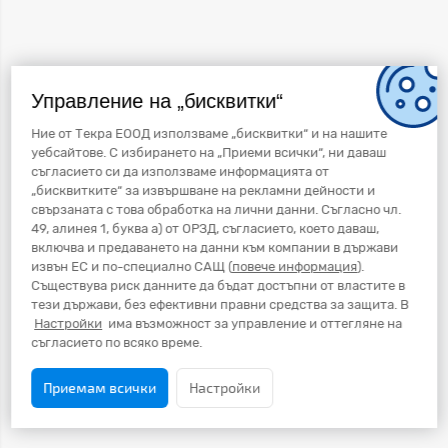
Управление на „бисквитки“
Ние от Текра ЕООД използваме „бисквитки“ и на нашите
уебсайтове. С избирането на „Приеми всички“, ни даваш
съгласието си да използваме информацията от
„бисквитките“ за извършване на рекламни дейности и
свързаната с това обработка на лични данни. Съгласно чл.
49, алинея 1, буква а) от ОРЗД, съгласието, което даваш,
включва и предаването на данни към компании в държави
извън ЕС и по-специално САЩ (
повече информация
).
Съществува риск данните да бъдат достъпни от властите в
тези държави, без ефективни правни средства за защита. В
Настройки
има възможност за управление и оттегляне на
съгласието по всяко време.
Приемам всички
Настройки