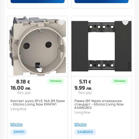
8.18
5.11
€
€
Наличен
Наличен
16.00
9.99
лв.
лв.
без ддс
без ддс
Контакт шуко 2Р+Е 16А 2M Крем
Рамка 2M Черен италиански
- bticino Living Now KM4141
стандарт - bticino Living Now
KA4802KG
Living Now
Living Now
bticino
bticino
KM4141
KA4802KG