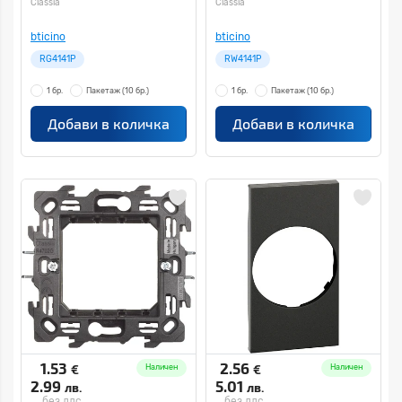
Classia
Classia
bticino
bticino
RG4141P
RW4141P
1 бр.
Пакетаж
(10 бр.)
1 бр.
Пакетаж
(10 бр.)
Добави в количка
Добави в количка
1.53
2.56
€
€
Наличен
Наличен
2.99
5.01
лв.
лв.
без ддс
без ддс