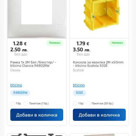
1.28
1.79
€
€
Наличен
Наличен
2.50
3.50
лв.
лв.
без ддс
без ддс
Рамка 1х 2M Бял /блистер/ -
Конзола за мазилка 2M x50mm
bticino Classia R4802RW
- bticino Scatola 502E
Classia
Scatola
bticino
bticino
R4802RW
502E
1 бр.
Пакетаж
(1 бр.)
1 бр.
Пакетаж
(50 бр.)
Добави в количка
Добави в количка