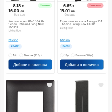
8.18
6.65
€
€
Наличен
Неналичен
16.00
13.01
лв.
лв.
без ддс
без ддс
Контакт шуко 2Р+Е 16А 2M
Еднополюсен ключ 1 модул 10А
Черен - bticino Living Now
- bticino Living Now K4001
KG4141
Living Now
Living Now
bticino
bticino
KG4141
K4001
1 бр.
Пакетаж
(10 бр.)
1 бр.
Пакетаж
(10 бр.)
Добави в количка
Добави в количка