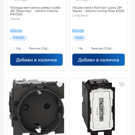
Носеща монтажна рамка скоби
Лицев панел Контакт шуко 2M
2М /блистер/ - bticino Classia
Черен - bticino Living Now KG04
R4702G
Living Now
Classia
bticino
bticino
R4702G
KG04
1 бр.
Пакетаж
(1 бр.)
1 бр.
Пакетаж
(10 бр.)
Добави в количка
Добави в количка