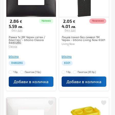
2.86
2.05
€
€
Наличен
Неналичен
5.59
4.01
лв.
лв.
без ддс
без ддс
Рамка 1х 2M Черен сатен /
Лицев панел без символ 1M
блистер/ - bticino Classia
Черен - bticino Living Now KG01
R4802BG
Living Now
Classia
bticino
bticino
R4802BG
KG01
1 бр.
Пакетаж
(1 бр.)
1 бр.
Пакетаж
(20 бр.)
Добави в количка
Добави в количка