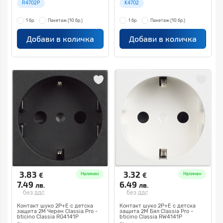
R4702P
K4702
1 бр.
Пакетаж
(10 бр.)
1 бр.
Пакетаж
(10 бр.)
Добави в количка
Добави в количка
3.83
3.32
€
€
Наличен
Наличен
7.49
6.49
лв.
лв.
без ддс
без ддс
Контакт шуко 2P+E с детска
Контакт шуко 2P+E с детска
защита 2M Черен Classia Pro -
защита 2M Бял Classia Pro -
bticino Classia RG4141P
bticino Classia RW4141P