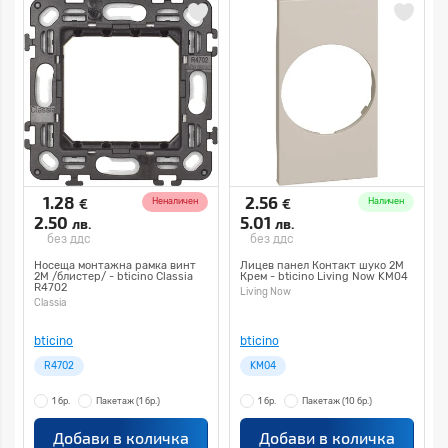
1.28
2.56
€
€
Неналичен
Наличен
2.50
5.01
лв.
лв.
без ддс
без ддс
Носеща монтажна рамка винт
Лицев панел Контакт шуко 2M
2М /блистер/ - bticino Classia
Крем - bticino Living Now KM04
R4702
Living Now
Classia
bticino
bticino
R4702
KM04
1 бр.
Пакетаж
(1 бр.)
1 бр.
Пакетаж
(10 бр.)
Добави в количка
Добави в количка