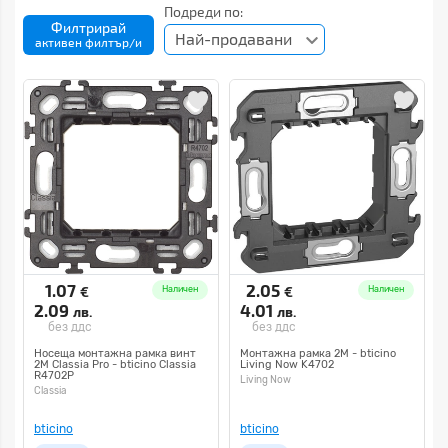
Подреди по:
Филтрирай
Най-продавани
активен филтър/и
1.07
2.05
€
€
Наличен
Наличен
2.09
4.01
лв.
лв.
без ддс
без ддс
Носеща монтажна рамка винт
Монтажна рамка 2М - bticino
2М Classia Pro - bticino Classia
Living Now K4702
R4702P
Living Now
Classia
bticino
bticino