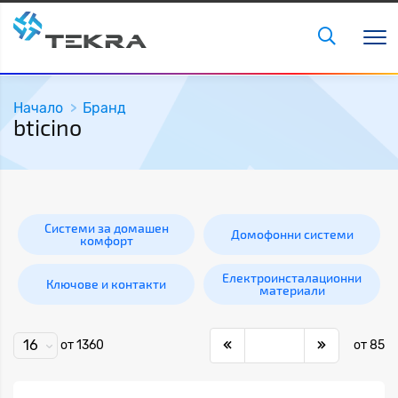
Начало
Бранд
bticino
Системи за домашен
Домофонни системи
комфорт
Електроинсталационни
Ключове и контакти
материали
16
от 1360
от 85