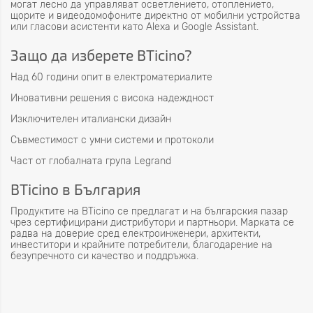
могат лесно да управляват осветлението, отоплението,
щорите и видеодомофоните директно от мобилни устройства
или гласови асистенти като Alexa и Google Assistant.
Защо да изберете BTicino?
Над 60 години опит в електроматериалите
Иновативни решения с висока надеждност
Изключителен италиански дизайн
Съвместимост с умни системи и протоколи
Част от глобалната група Legrand
BTicino в България
Продуктите на BTicino се предлагат и на българския пазар
чрез сертифицирани дистрибутори и партньори. Марката се
радва на доверие сред електроинженери, архитекти,
инвеститори и крайните потребители, благодарение на
безупречното си качество и поддръжка.