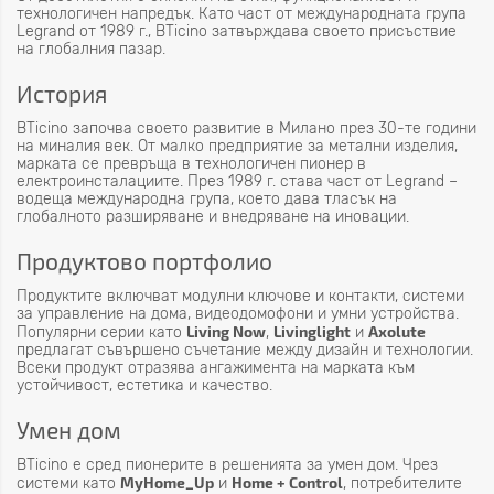
технологичен напредък. Като част от международната група
Legrand от 1989 г., BTicino затвърждава своето присъствие
на глобалния пазар.
История
BTicino започва своето развитие в Милано през 30-те години
на миналия век. От малко предприятие за метални изделия,
марката се превръща в технологичен пионер в
електроинсталациите. През 1989 г. става част от Legrand –
водеща международна група, което дава тласък на
глобалното разширяване и внедряване на иновации.
Продуктово портфолио
Продуктите включват модулни ключове и контакти, системи
за управление на дома, видеодомофони и умни устройства.
Living Now
Livinglight
Axolute
Популярни серии като
,
и
предлагат съвършено съчетание между дизайн и технологии.
Всеки продукт отразява ангажимента на марката към
устойчивост, естетика и качество.
Умен дом
BTicino е сред пионерите в решенията за умен дом. Чрез
MyHome_Up
Home + Control
системи като
и
, потребителите