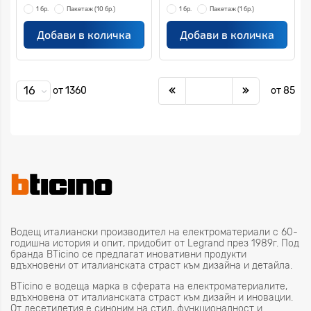
1 бр.
Пакетаж
(10 бр.)
1 бр.
Пакетаж
(1 бр.)
Добави в количка
Добави в количка
16
от 1360
от 85
Водещ италиански производител на електроматериали с 60-
годишна история и опит, придобит от Legrand през 1989г. Под
брандa BТicino се предлагат иновативни продукти
вдъхновени от италианската страст към дизайна и детайла.
BTicino е водеща марка в сферата на електроматериалите,
вдъхновена от италианската страст към дизайн и иновации.
От десетилетия е синоним на стил, функционалност и