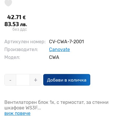
42.71
€
83.53
лв.
без ддс
Артикулен номер:
CV-CWA-7-2001
Производител:
Canovate
Модел:
CWA
-
+
Добави в количка
Вентилаторен блок 1х, с термостат, за стенни
шкафове WS3F...
виж повече