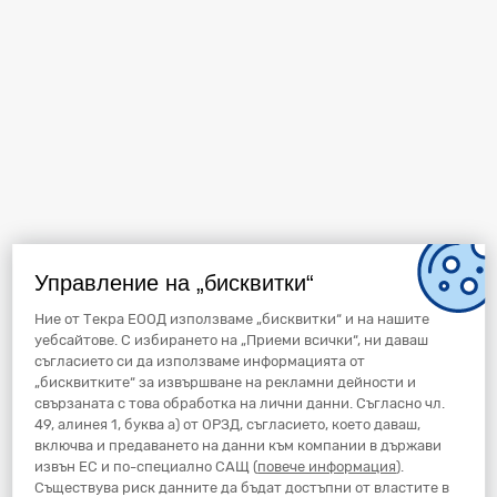
Управление на „бисквитки“
Ние от Текра ЕООД използваме „бисквитки“ и на нашите
уебсайтове. С избирането на „Приеми всички“, ни даваш
съгласието си да използваме информацията от
„бисквитките“ за извършване на рекламни дейности и
свързаната с това обработка на лични данни. Съгласно чл.
49, алинея 1, буква а) от ОРЗД, съгласието, което даваш,
включва и предаването на данни към компании в държави
извън ЕС и по-специално САЩ (
повече информация
).
Съществува риск данните да бъдат достъпни от властите в