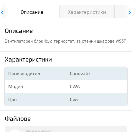
Описание
Характеристики
Ф
Описание
Вентилаторен блок 1х, с термостат, за стенни шкафове WS3F
Характеристики
Производител
Canovate
Модел
CWA
Цвят
Сив
Файлове
Име на файл