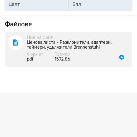
Цвят
Бял
Файлове
Име на файл
Ценова листа - Разклонители, адаптери,
таймери, удължители Brennenstuhl
Формат
Размер
pdf
1592.86