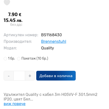
7.90
€
15.45
лв.
без ддс
Артикулен номер:
BS1168430
Производител:
Brennenstuhl
Модел:
Quality
1 бр.
Пакетаж
(10 бр.)
-
+
Добави в количка
Удължител Quality с кабел 3m H05VV-F 3G1.5mm2
IP20, цвят Бял...
виж повече