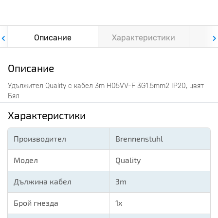
Описание
Характеристики
Ф
Описание
Удължител Quality с кабел 3m H05VV-F 3G1.5mm2 IP20, цвят
Бял
Характеристики
Производител
Brennenstuhl
Модел
Quality
Дължина кабел
3m
Брой гнезда
1х