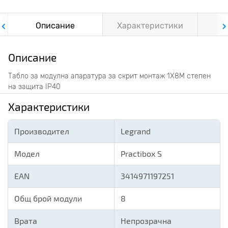
Описание
Характеристики
Ф
Описание
Табло за модулна апаратура за скрит монтаж 1X8M степен
на защита IP40
Характеристики
Производител
Legrand
Модел
Practibox S
EAN
3414971197251
Общ брой модули
8
Врата
Непрозрачна