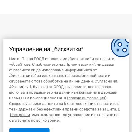
Управление на „бисквитки“
Ние от Текра ЕООД използваме „бисквитки“ и на нашите
уебсайтове. С избирането на „Приеми всички“, ни даваш
съгласието си да използваме информацията от
„бисквитките“ за извършване на рекламни дейности и
свързаната с това обработка на лични данни. Съгласно чл.
49, алинея 1, буква а) от ОРЗД, съгласието, което даваш,
включва и предаването на данни към компании в държави
извън ЕС и по-специално САЩ (
повече информация
).
Съществува риск данните да бъдат достъпни от властите в
тези държави, без ефективни правни средства за защита. В
Настройки
има възможност за управление и оттегляне на
съгласието по всяко време.