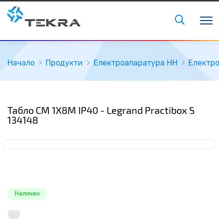
Начало
Продукти
Електроапаратура НН
Електро
Табло СМ 1X8M IP40 - Legrand Practibox S
134148
Наличен