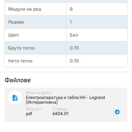
Модули на ред
8
Редове
1
Цвят
Бял
Бруто тегло
0.70
Нето тегло
0.70
Файлове
Име на файл
Електроапаратура и табла НН - Legrand
(Интерактивна)
Формат
Размер
pdf
6404.01