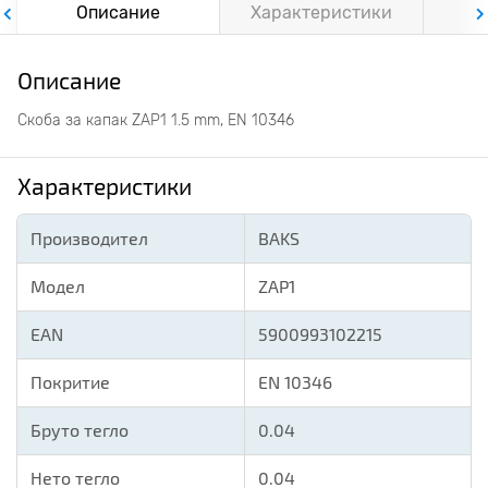
Описание
Характеристики
Ф
Описание
Скоба за капак ZAP1 1.5 mm, EN 10346
Характеристики
Производител
BAKS
Модел
ZAP1
EAN
5900993102215
Покритие
EN 10346
Бруто тегло
0.04
Нето тегло
0.04