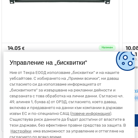
14.05
10.0
€
Наличен
27.48
19.7
лв.
без ддс
без
Управление на „бисквитки“
Полица 19" 1U 250, 20 kg - Canovate CCA CV-CCA-9-1001-01
Компле
CCA
Ние от Текра ЕООД използваме „бисквитки“ и на нашите
CCA
уебсайтове. С избирането на „Приеми всички“, ни даваш
съгласието си да използваме информацията от
„бисквитките“ за извършване на рекламни дейности и
Canovate
Canov
свързаната с това обработка на лични данни. Съгласно чл.
CV-CCA-9-1001-01
CV-CC
49, алинея 1, буква а) от ОРЗД, съгласието, което даваш,
включва и предаването на данни към компании в държави
извън ЕС и по-специално САЩ (
повече информация
).
Съществува риск данните да бъдат достъпни от властите в
Добави в количка
тези държави, без ефективни правни средства за защита. В
Настройки
има възможност за управление и оттегляне на
съгласието по всяко време.