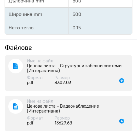
Дълбочина mm
600
Широчина mm
600
Нето тегло
0.15
Файлове
Име на файл
Ценова листа – Структурни кабелни системи
(Интерактивна)
Формат
Размер
pdf
8302.03
Име на файл
Ценова листа – Видеонаблюдение
(Интерактивна)
Формат
Размер
pdf
13629.68