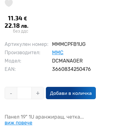
11.34
€
22.18
лв.
без ддс
Артикулен номер:
MMMCPFB1UG
Производител:
MMC
Модел:
DCMANAGER
EAN:
3660834250476
-
+
Добави в количка
Панел 19" 1U аранжиращ, четка...
виж повече