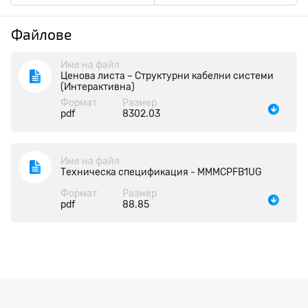
Файлове
Име на файл
Ценова листа – Структурни кабелни системи
(Интерактивна)
Формат
Размер
pdf
8302.03
Име на файл
Техническа спецификация - MMMCPFB1UG
Формат
Размер
pdf
88.85