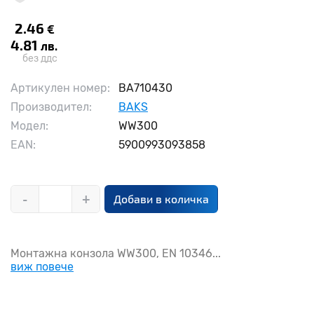
2.46
€
4.81
лв.
без ддс
Артикулен номер:
BA710430
Производител:
BAKS
Модел:
WW300
EAN:
5900993093858
-
+
Добави в количка
Монтажна конзола WW300, EN 10346...
виж повече