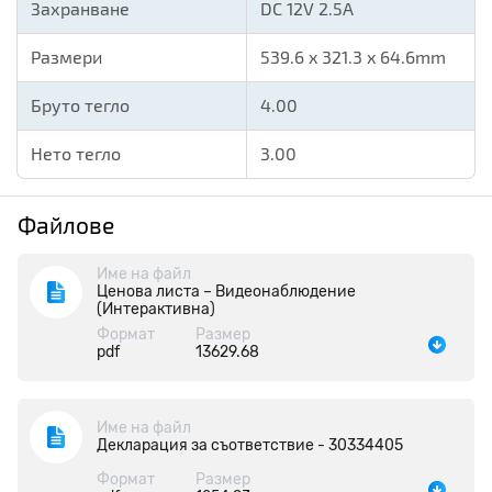
Захранване
DC 12V 2.5A
Размери
539.6 x 321.3 x 64.6mm
Бруто тегло
4.00
Нето тегло
3.00
Файлове
Име на файл
Ценова листа – Видеонаблюдение
(Интерактивна)
Формат
Размер
pdf
13629.68
Име на файл
Декларация за съответствие - 30334405
Формат
Размер