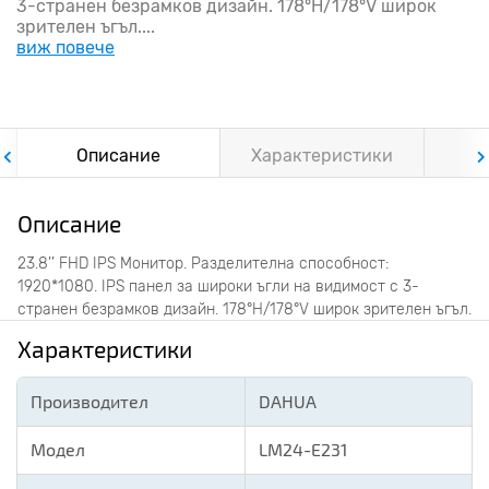
3-странен безрамков дизайн. 178°H/178°V широк
зрителен ъгъл....
виж повече
Описание
Характеристики
Ф
Описание
23.8’’ FHD IPS Монитор. Разделителна способност:
1920*1080. IPS панел за широки ъгли на видимост с 3-
странен безрамков дизайн. 178°H/178°V широк зрителен ъгъл.
Характеристики
Производител
DAHUA
Модел
LM24-E231