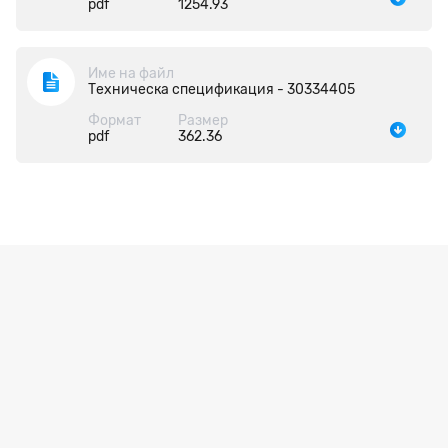
pdf
1254.93
Име на файл
Техническа спецификация - 30334405
Формат
Размер
pdf
362.36