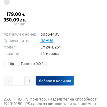
179.00
€
350.09
лв.
без ддс
Артикулен номер:
30334405
Производител:
DAHUA
Модел:
LM24-E231
Гаранция:
24 месеца
1 бр.
Пакетаж
(60 бр.)
-
+
Добави в количка
23.8’’ FHD IPS Монитор. Разделителна способност:
1920*1080. IPS панел за широки ъгли на видимост с