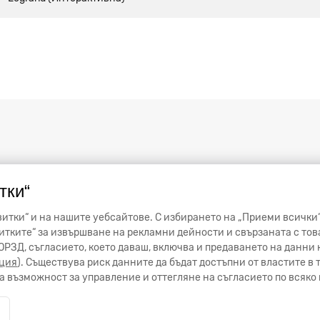
тки“
итки“ и на нашите уебсайтове. С избирането на „Приеми всички“
тките“ за извършване на рекламни дейности и свързаната с тов
от ОРЗД, съгласието, което даваш, включва и предаването на данн
ция
). Съществува риск данните да бъдат достъпни от властите в
 възможност за управление и оттегляне на съгласието по всяко 
и