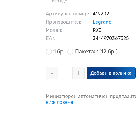
без ддс
Артикулен номер:
419202
Производител:
Legrand
Модел:
RX3
EAN:
3414970367525
1 бр.
Пакетаж
(12 бр.)
-
+
Добави в количка
Миниатюрен автоматичен предпазител 
виж повече