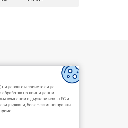
, ни даваш съгласието си да
а обработка на лични данни.
и към компании в държави извън ЕС и
 тези държави, без ефективни правни
време.