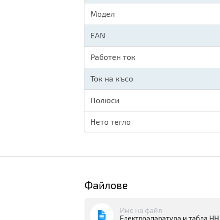
Модел
EAN
Работен ток
Ток на късо
Полюси
Нето тегло
Файлове
Име на файл
Електроапаратура и табла НН