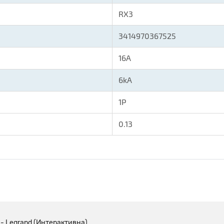
RX3
3414970367525
16A
6kA
1P
0.13
 - Legrand (Интерактивна)