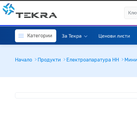
Категории
За Текра
Ценови листи
Начало
Продукти
Електроапаратура НН
Мини