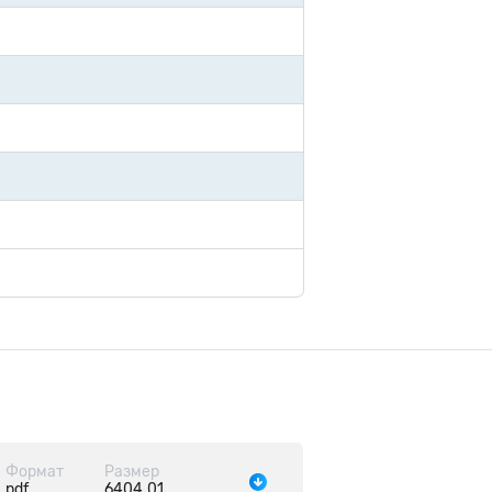
Формат
Размер
pdf
6404.01