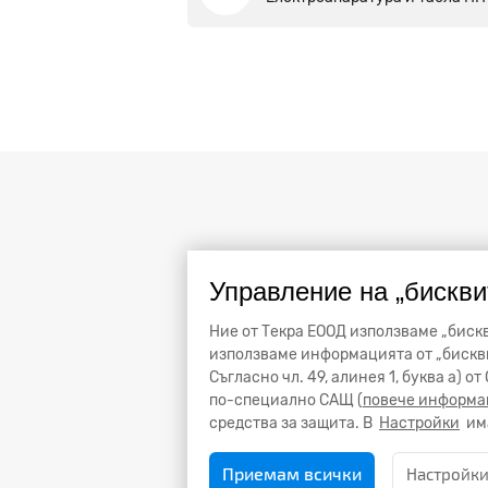
Управление на „бискви
Ние от Текра ЕООД използваме „бискв
използваме информацията от „бискви
Съгласно чл. 49, алинея 1, буква а) 
по-специално САЩ (
повече информа
средства за защита. В
Настройки
има
Приемам всички
Настройк