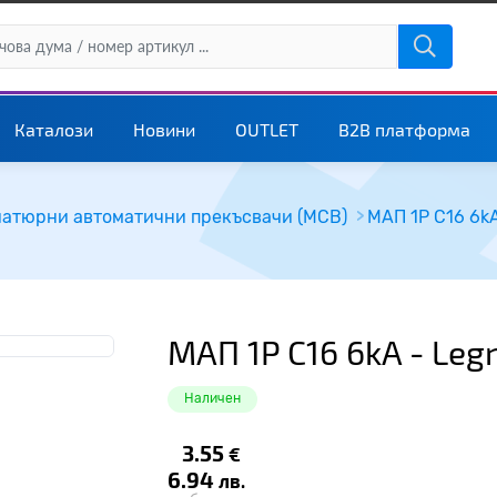
Каталози
Новини
OUTLET
B2B платформа
атюрни автоматични прекъсвачи (MCB)
МАП 1P C16 6kA
МАП 1P C16 6kA - Leg
Наличен
3.55
€
6.94
лв.