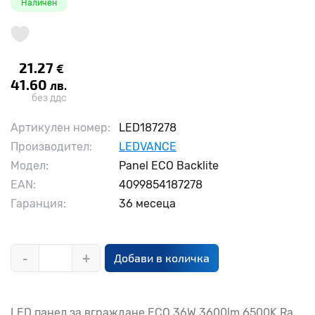
Наличен
21.27
€
41.60
лв.
без ддс
Артикулен номер:
LED187278
Производител:
LEDVANCE
Модел:
Panel ECO Backlite
EAN:
4099854187278
Гаранция:
36 месеца
-
+
Добави в количка
LED панел за вграждане ECO 36W 3600lm 6500K Ra...