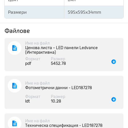
Размери
595x595x34mm
Файлове
Име на файл
Ценова листа – LED панели Ledvance
(Интерактивна)
Формат
Размер
pdf
5452.78
Име на файл
Фотометрични данни - LED187278
Формат
Размер
ldt
10.28
Име на файл
Техническа спецификация - LED187278