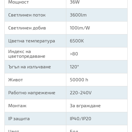
Мощност
36W
Светлинен поток
3600lm
Светлинен добив
100lm/W
Цветна температура
6500K
Индекс на
>80
цветопредаване
Ъгъл на излъчване
120°
Живот
50000 h
Работно напрежение
220-240V
Монтаж
За вграждане
IP защита
IP40/IP20
Цвят
Бял