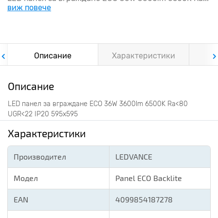
виж повече
Описание
Характеристики
Ф
Описание
LED панел за вграждане ECO 36W 3600lm 6500K Ra<80
UGR<22 IP20 595x595
Характеристики
Производител
LEDVANCE
Модел
Panel ECO Backlite
EAN
4099854187278