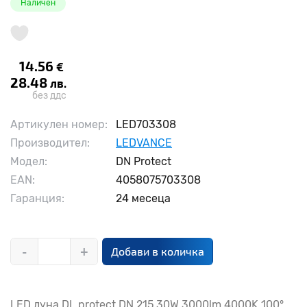
Наличен
14.56
€
28.48
лв.
без ддс
Артикулен номер:
LED703308
Производител:
LEDVANCE
Модел:
DN Protect
EAN:
4058075703308
Гаранция:
24 месеца
-
+
Добави в количка
LED луна DL protect DN 215 30W 3000lm 4000K 100°