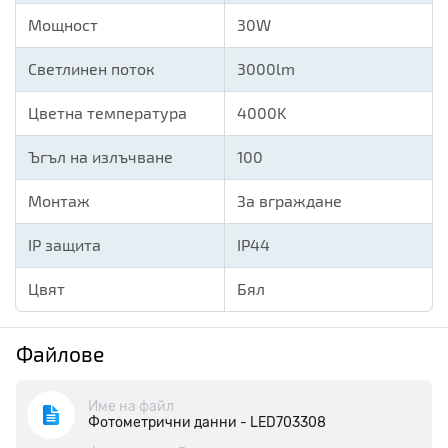
Мощност
30W
Светлинен поток
3000lm
Цветна температура
4000K
Ъгъл на излъчване
100
Монтаж
За вграждане
IP защита
IP44
Цвят
Бял
Файлове
Име на файл
Фотометрични данни - LED703308