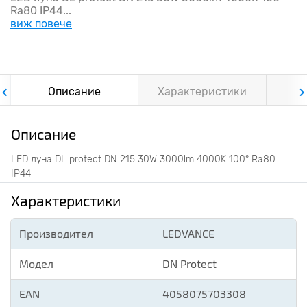
Ra80 IP44...
виж повече
Описание
Характеристики
Ф
Описание
LED луна DL protect DN 215 30W 3000lm 4000K 100° Ra80
IP44
Характеристики
Производител
LEDVANCE
Модел
DN Protect
EAN
4058075703308