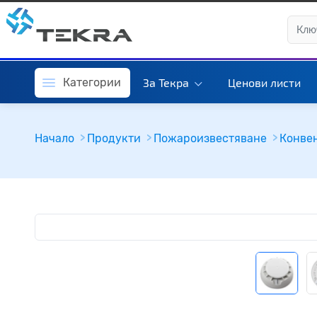
Категории
За Текра
Ценови листи
Начало
Продукти
Пожароизвестяване
Конве