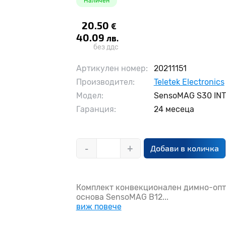
Наличен
20.50
€
40.09
лв.
без ддс
Артикулен номер:
20211151
Производител:
Teletek Electronics
Модел:
SensoMAG S30 IN
Гаранция:
24 месеца
-
+
Добави в количка
Комплект конвекционален димно-опт
основа SensoMAG B12...
виж повече