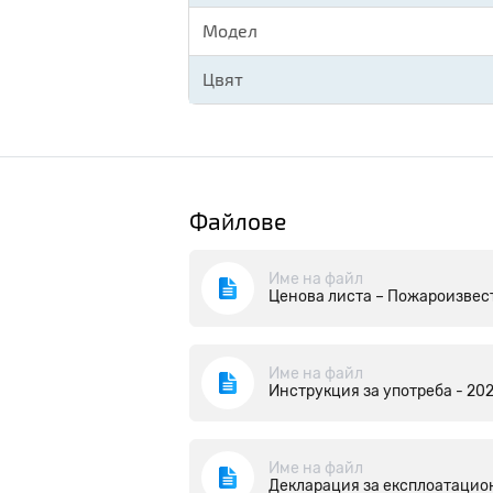
Модел
Цвят
Файлове
Име на файл
Ценова листа – Пожароизвест
Име на файл
Инструкция за употреба - 202
Име на файл
Декларация за експлоатацион