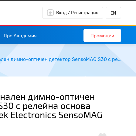
Вход / Регистрация
EN
Промоции
Про Академия
Комплект конвекционален димно-оптичен детектор SensoMAG S30 с релейна основа SensoMAG B12 - Teletek Electronics SensoMAG S30 INTR
нален димно-оптичен
S30 с релейна основа
ek Electronics SensoMAG