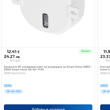
12.41
11.
€
Наличен
24.27
23.3
лв.
без ддс
бе
Безжично RF управляем ключ за вграждане за Smart Home ORNO -
Контак
ORNO Smart home OR-SH-1734
home O
ORNO Smart home
ORNO S
ORNO
ORNO
OR-SH-1734
OR-SH
Добави в количка