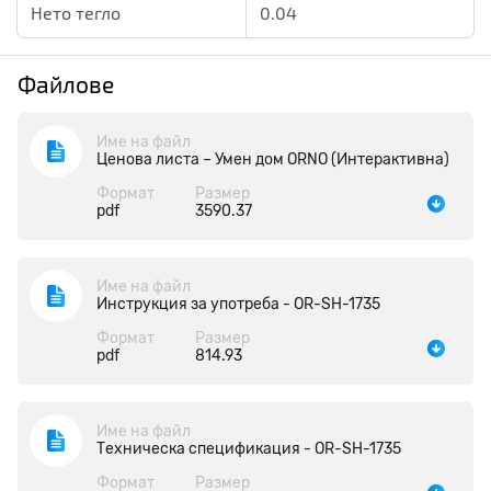
Нето тегло
0.04
Файлове
Име на файл
Ценова листа – Умен дом ORNO (Интерактивна)
Формат
Размер
pdf
3590.37
Име на файл
Инструкция за употреба - OR-SH-1735
Формат
Размер
pdf
814.93
Име на файл
Техническа спецификация - OR-SH-1735
Формат
Размер