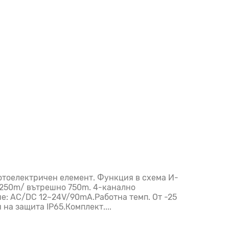
тоелектричен елемент. Функция в схема И-
 250m/ вътрешно 750m. 4-канално
е: AC/DC 12~24V/90mA.Работна темп. От -25
на защита IP65.Комплект....