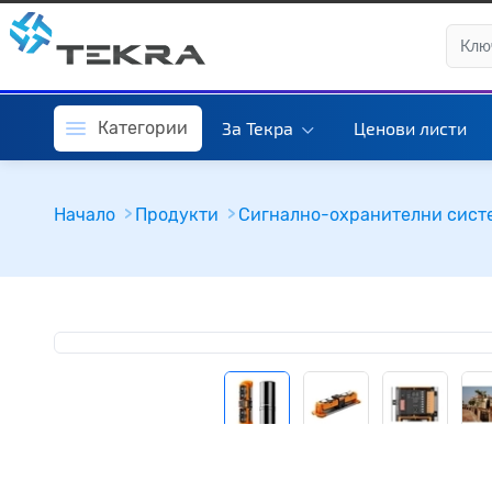
Категории
За Текра
Ценови листи
Начало
Продукти
Сигнално-охранителни сист