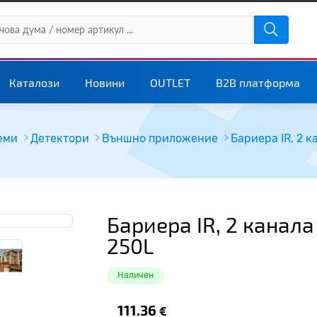
Каталози
Новини
OUTLET
B2B платформа
еми
Детектори
Външно приложение
Бариера IR, 2 к
Бариера IR, 2 канала
250L
Наличен
111.36
€