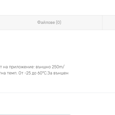
Файлове (0)
ат на приложение: външно 250m/
на темп. От -25 до 60ºC.За външен