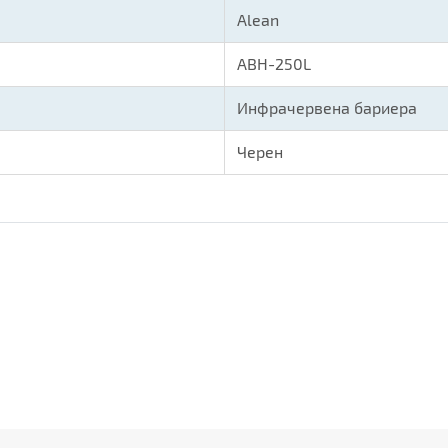
Alean
ABH-250L
Инфрачервена бариера
Черен