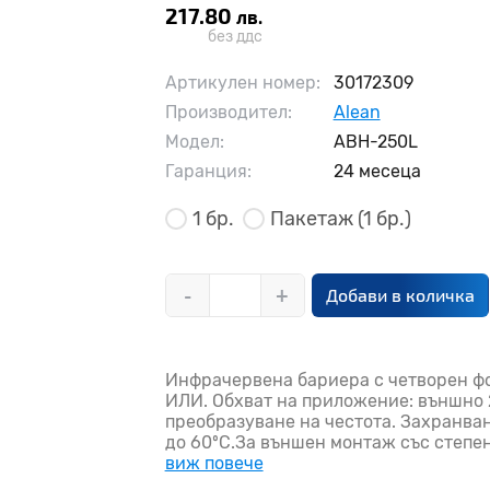
217.80
лв.
без ддс
Артикулен номер:
30172309
Производител:
Alean
Модел:
ABH-250L
Гаранция:
24 месеца
1 бр.
Пакетаж
(1 бр.)
-
+
Добави в количка
Инфрачервена бариера с четворен фо
ИЛИ. Обхват на приложение: външно
преобразуване на честота. Захранван
до 60ºC.За външен монтаж със степен 
виж повече