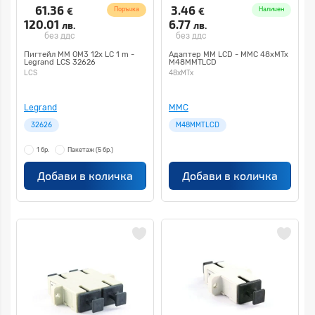
61.36
3.46
€
€
Поръчка
Наличен
120.01
6.77
лв.
лв.
без ддс
без ддс
Пигтейл MM OM3 12x LC 1 m -
Адаптер MМ LCD - MMC 48xMTx
Legrand LCS 32626
M48MMTLCD
LCS
48xMTx
Legrand
MMC
32626
M48MMTLCD
1 бр.
Пакетаж
(5 бр.)
Добави в количка
Добави в количка