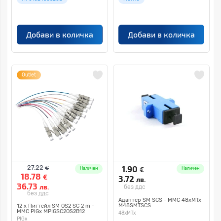
Добави в количка
Добави в количка
Outlet
27.22
1.90
€
€
Наличен
Наличен
18.78
€
3.72
лв.
36.73
лв.
без ддс
без ддс
Адаптер SМ SCS - MMC 48xMTx
M48SMTSCS
12 x Пигтейл SM OS2 SC 2 m -
MMC PIGx MPIGSC2OS2B12
48xMTx
PIGx