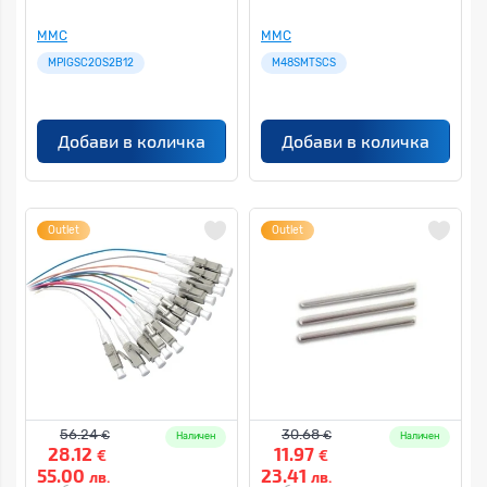
MMC
MMC
MPIGSC2OS2B12
M48SMTSCS
Добави в количка
Добави в количка
Outlet
Outlet
56.24
30.68
€
€
Наличен
Наличен
28.12
11.97
€
€
55.00
23.41
лв.
лв.