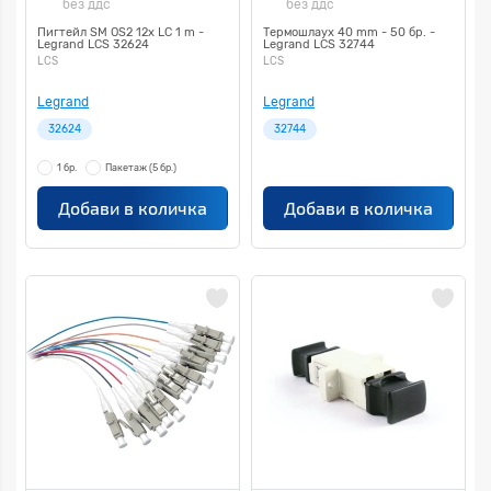
без ддс
без ддс
Пигтейл SM OS2 12x LC 1 m -
Термошлаух 40 mm - 50 бр. -
Legrand LCS 32624
Legrand LCS 32744
LCS
LCS
Legrand
Legrand
32624
32744
1 бр.
Пакетаж
(5 бр.)
Добави в количка
Добави в количка