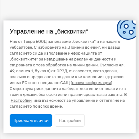
Управление на „бисквитки“
Ние от Текра ЕООД използваме „бисквитки“ и на нашите
уебсайтове. С избирането на „Приеми всички“, ни даваш
съгласието си да използваме информацията от
„бисквитките“ за извършване на рекламни дейности и
свързаната с това обработка на лични данни. Съгласно чл.
49, алинея 1, буква а) от ОРЗД, съгласието, което даваш,
включва и предаването на данни към компании в държави
извън ЕС и по-специално САЩ (
повече информация
).
Съществува риск данните да бъдат достъпни от властите в
тези държави, без ефективни правни средства за защита. В
Настройки
има възможност за управление и оттегляне на
съгласието по всяко време.
Приемам всички
Настройки