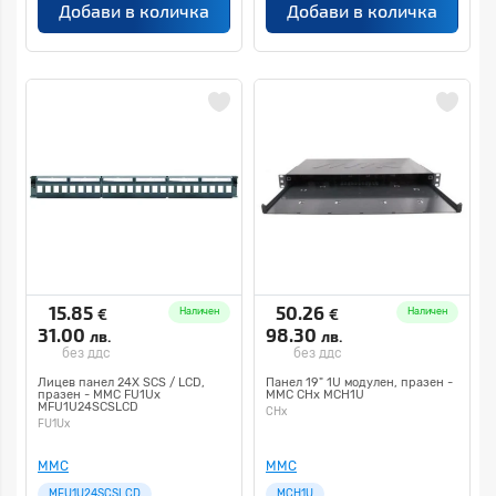
Добави в количка
Добави в количка
15.85
50.26
€
€
Наличен
Наличен
31.00
98.30
лв.
лв.
без ддс
без ддс
Лицев панел 24X SCS / LCD,
Панел 19" 1U модулен, празен -
празен - MMC FU1Ux
MMC CHx MCH1U
MFU1U24SCSLCD
CHx
FU1Ux
MMC
MMC
MFU1U24SCSLCD
MCH1U