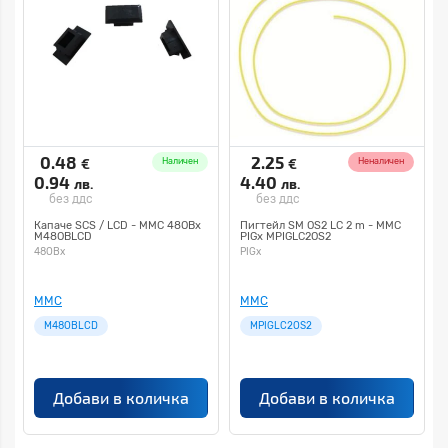
0.48
2.25
€
€
Наличен
Неналичен
0.94
4.40
лв.
лв.
без ддс
без ддс
Капаче SCS / LCD - MMC 48OBx
Пигтейл SM OS2 LC 2 m - MMC
M48OBLCD
PIGx MPIGLC2OS2
48OBx
PIGx
MMC
MMC
M48OBLCD
MPIGLC2OS2
Добави в количка
Добави в количка