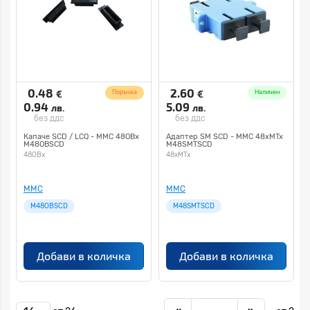
0.48
2.60
€
€
Поръчка
Наличен
0.94
5.09
лв.
лв.
без ддс
без ддс
Капаче SCD / LCQ - MMC 48OBx
Адаптер SМ SCD - MMC 48xMTx
M48OBSCD
M48SMTSCD
48OBx
48xMTx
MMC
MMC
M48OBSCD
M48SMTSCD
Добави в количка
Добави в количка