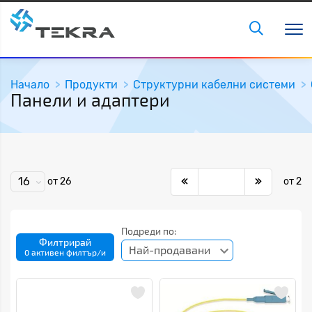
Начало
Продукти
Структурни кабелни системи
Панели и адаптери
16
от 26
от 2
Подреди по:
Филтрирай
Най-продавани
0 активен филтър/и