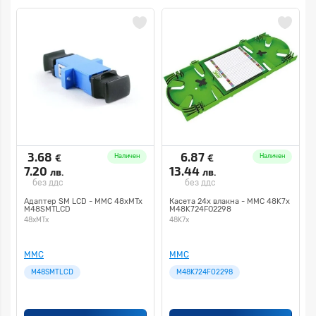
3.68
6.87
€
€
Наличен
Наличен
7.20
13.44
лв.
лв.
без ддс
без ддс
Адаптер SМ LCD - MMC 48xMTx
Касета 24x влакна - MMC 48K7x
M48SMTLCD
M48K724FO2298
48xMTx
48K7x
MMC
MMC
M48SMTLCD
M48K724FO2298