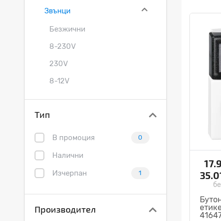
Звънци
Безжични
8-230V
230V
8-12V
24V
Тип
Аксесоари
Вентилатори
В промоция
0
Термостати
Налични
17.
Изчерпан
Малки удобства
35.0
1
бе
Аудио и видео пренос
Бутон
етике
Производител
Умен дом
4164