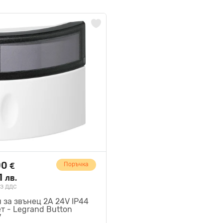
90
€
Поръчка
1
лв.
з ддс
 за звънец 2А 24V IP44
т - Legrand Button
7