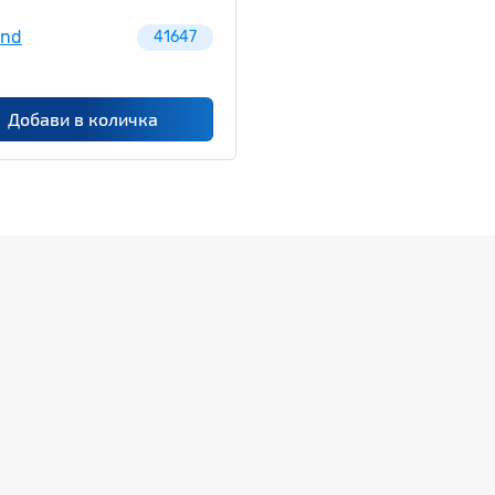
and
41647
Добави в количка