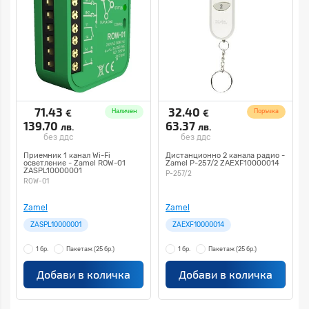
71.43
32.40
€
€
Наличен
Поръчка
139.70
63.37
лв.
лв.
без ддс
без ддс
Приемник 1 канал Wi-Fi
Дистанционно 2 канала радио -
осветление - Zamel ROW-01
Zamel P-257/2 ZAEXF10000014
ZASPL10000001
P-257/2
ROW-01
Zamel
Zamel
ZASPL10000001
ZAEXF10000014
1 бр.
Пакетаж
(25 бр.)
1 бр.
Пакетаж
(25 бр.)
Добави в количка
Добави в количка