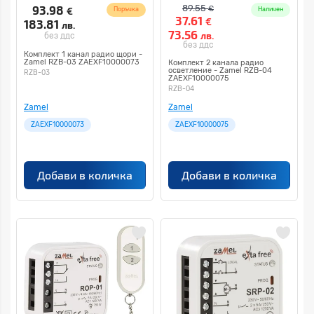
93.98
89.55
€
€
Поръчка
Наличен
37.61
€
183.81
лв.
73.56
лв.
без ддс
без ддс
Комплект 1 канал радио щори -
Zamel RZB-03 ZAEXF10000073
Комплект 2 канала радио
осветление - Zamel RZB-04
RZB-03
ZAEXF10000075
RZB-04
Zamel
Zamel
ZAEXF10000073
ZAEXF10000075
Добави в количка
Добави в количка