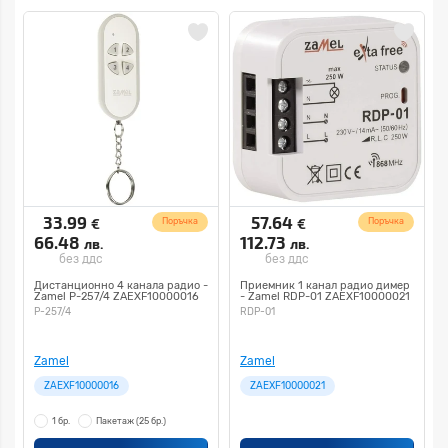
33.99
57.64
€
€
Поръчка
Поръчка
66.48
112.73
лв.
лв.
без ддс
без ддс
Дистанционно 4 канала радио -
Приемник 1 канал радио димер
Zamel P-257/4 ZAEXF10000016
- Zamel RDP-01 ZAEXF10000021
P-257/4
RDP-01
Zamel
Zamel
ZAEXF10000016
ZAEXF10000021
1 бр.
Пакетаж
(25 бр.)