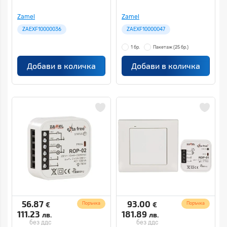
Zamel
Zamel
ZAEXF10000036
ZAEXF10000047
1 бр.
Пакетаж
(25 бр.)
Добави в количка
Добави в количка
56.87
93.00
€
€
Поръчка
Поръчка
111.23
181.89
лв.
лв.
без ддс
без ддс