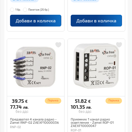
1 бр.
Пакетаж
(25 бр.)
Добави в количка
Добави в количка
39.75
51.82
€
€
Поръчка
Поръчка
77.74
101.35
лв.
лв.
без ддс
без ддс
Предавател 4 канала радио -
Приемник 1 канал радио
Zamel RNP-02 ZAEXF10000036
осветление - Zamel ROP-01
ZAEXF10000047
RNP-02
ROP-01