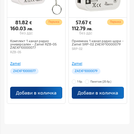
81.82
57.67
€
€
Поръчка
Поръчка
160.03
112.79
лв.
лв.
без ддс
без ддс
Комплект 1 канал радио
Приемник 1 канал радио щори -
универсален - Zamel RZB-05
Zamel SRP-02 ZAEXF10000079
ZAEXF10000077
SRP-02
RZB-05
Zamel
Zamel
ZAEXF10000077
ZAEXF10000079
1 бр.
Пакетаж
(25 бр.)
Добави в количка
Добави в количка