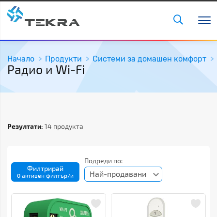
Начало
Продукти
Системи за домашен комфорт
Радио и Wi-Fi
Резултати:
14 продукта
Подреди по:
Филтрирай
Най-продавани
0 активен филтър/и