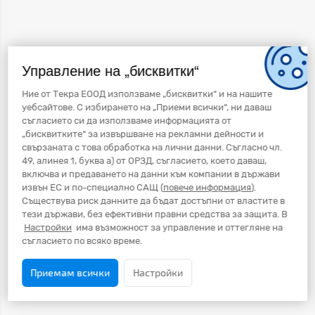
Управление на „бисквитки“
Ние от Текра ЕООД използваме „бисквитки“ и на нашите
уебсайтове. С избирането на „Приеми всички“, ни даваш
съгласието си да използваме информацията от
„бисквитките“ за извършване на рекламни дейности и
свързаната с това обработка на лични данни. Съгласно чл.
49, алинея 1, буква а) от ОРЗД, съгласието, което даваш,
включва и предаването на данни към компании в държави
извън ЕС и по-специално САЩ (
повече информация
).
Съществува риск данните да бъдат достъпни от властите в
тези държави, без ефективни правни средства за защита. В
Настройки
има възможност за управление и оттегляне на
съгласието по всяко време.
Приемам всички
Настройки