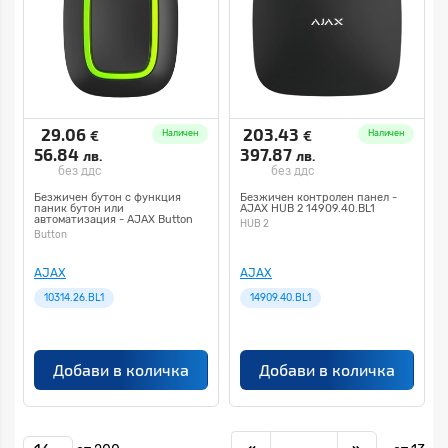
29.06
203.43
€
€
Наличен
Наличен
56.84
397.87
лв.
лв.
без ддс
без ддс
Безжичен бутон с функция
Безжичен контролен панел -
паник бутон или
AJAX HUB 2 14909.40.BL1
автоматизация - AJAX Button
HUB 2
10314.26.BL1
Button
AJAX
AJAX
10314.26.BL1
14909.40.BL1
Добави в количка
Добави в количка