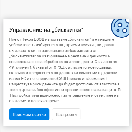
Управление на „бисквитки“
Ние от Текра ЕООД използваме „бисквитки“ и на нашите
уебсайтове. С избирането на „Приеми всички“, ни даваш
съгласието си да използваме информацията от
„бисквитките“ за извършване на рекламни дейности и
свързаната с това обработка на лични данни. Съгласно чл.
49, алинея 1, буква а) от ОРЗД, съгласието, което даваш,
включва и предаването на данни към компании в държави
извън ЕС и по-специално САЩ (
повече информация
).
Съществува риск данните да бъдат достъпни от властите в
тези държави, без ефективни правни средства за защита. В
Настройки
има възможност за управление и оттегляне на
съгласието по всяко време.
Приемам всички
Настройки