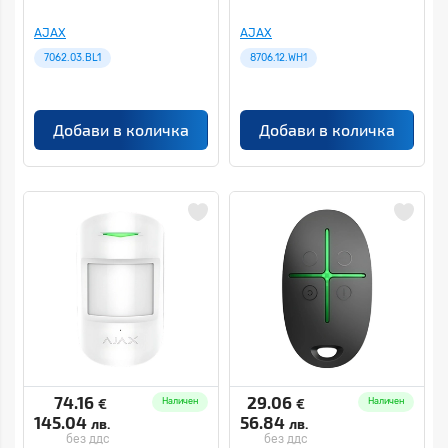
AJAX
AJAX
7062.03.BL1
8706.12.WH1
Добави в количка
Добави в количка
74.16
29.06
€
€
Наличен
Наличен
145.04
56.84
лв.
лв.
без ддс
без ддс