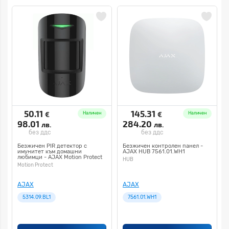
50.11
145.31
€
€
Наличен
Наличен
98.01
284.20
лв.
лв.
без ддс
без ддс
Безжичен PIR детектор с
Безжичен контролен панел -
имунитет към домашни
AJAX HUB 7561.01.WH1
любимци - AJAX Motion Protect
HUB
5314.09.BL1
Motion Protect
AJAX
AJAX
5314.09.BL1
7561.01.WH1