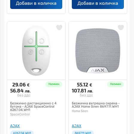
Добави в количка
Добави в количка
29.06
55.12
€
€
Наличен
Наличен
56.84
107.81
лв.
лв.
без ддс
без ддс
Безжично дистанционно с 4
Безжична вътрешна сирена -
бутона - AJAX SpaceControl
AJAX Home Siren 8697.11.WH1
6267.04.WH1
Home Siren
SpaceControl
AJAX
AJAX
6267.04.WH1
8697.11.WH1