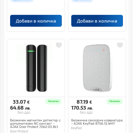
Добави в количка
Добави в количка
33.07
87.19
€
€
Наличен
Наличен
64.68
170.53
лв.
лв.
без ддс
без ддс
Безжичен магнитен детектор с
Безжична сензорна клавиатура
допълнителен NC контакт -
- AJAX KeyPad 8706.12.WH1
AJAX Door Protect 7062.03.BL1
KeyPad
Door Protect