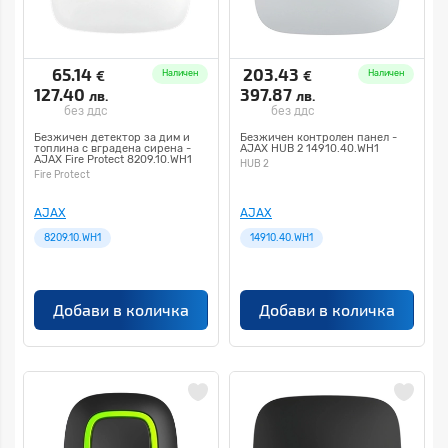
65.14
203.43
€
€
Наличен
Наличен
127.40
397.87
лв.
лв.
без ддс
без ддс
Безжичен детектор за дим и
Безжичен контролен панел -
топлина с вградена сирена -
AJAX HUB 2 14910.40.WH1
AJAX Fire Protect 8209.10.WH1
HUB 2
Fire Protect
AJAX
AJAX
8209.10.WH1
14910.40.WH1
Добави в количка
Добави в количка