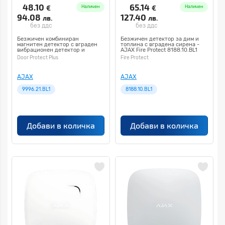
48.10
65.14
€
€
Наличен
Наличен
94.08
127.40
лв.
лв.
без ддс
без ддс
Безжичен комбиниран
Безжичен детектор за дим и
магнитен детектор с вграден
топлина с вградена сирена -
вибрационен детектор и
AJAX Fire Protect 8188.10.BL1
акселерометър - AJAX Door
Door Protect Plus
Fire Protect
Protect Plus 9996.21.BL1
AJAX
AJAX
9996.21.BL1
8188.10.BL1
Добави в количка
Добави в количка