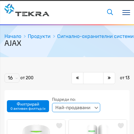
Начало
Продукти
Сигнално-охранителни системи
AJAX
16
от 200
от 13
Подреди по:
Филтрирай
Най-продавани
0 активен филтър/и