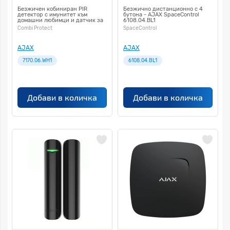
Безжичен кобиниран PIR
Безжично дистанционно с 4
детектор с имунитет към
бутона - AJAX SpaceControl
домашни любимци и датчик за
6108.04.BL1
счупване на стъкло - AJAX
Combi Protect
SpaceControl
Combi Protect 7170.06.WH1
AJAX
AJAX
7170.06.WH1
6108.04.BL1
Добави в количка
Добави в количка