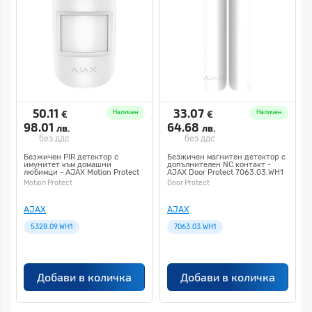
50.11
33.07
€
€
Наличен
Наличен
98.01
64.68
лв.
лв.
без ддс
без ддс
Безжичен PIR детектор с
Безжичен магнитен детектор с
имунитет към домашни
допълнителен NC контакт -
любимци - AJAX Motion Protect
AJAX Door Protect 7063.03.WH1
5328.09.WH1
Motion Protect
Door Protect
AJAX
AJAX
5328.09.WH1
7063.03.WH1
Добави в количка
Добави в количка