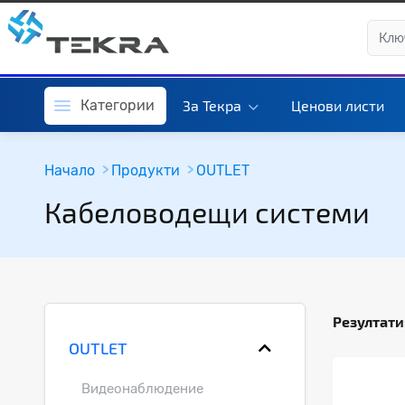
Категории
За Текра
Ценови листи
Начало
Продукти
OUTLET
Кабеловодещи системи
Резултати
OUTLET
Видеонаблюдение