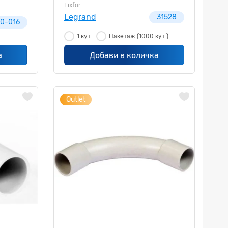
Fixfor
Legrand
31528
0-016
1 кут.
Пакетаж
(1000 кут.)
а
Добави в количка
Outlet