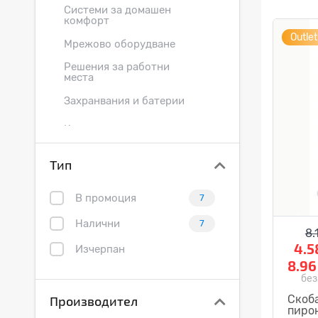
Системи за домашен
комфорт
Outlet
Мрежово оборудване
Решения за работни
места
Захранвания и батерии
Ключове и контакти
Осветление
Тип
Пожароизвестяване
В промоция
7
Кабеловодещи системи
Налични
7
8.
Електроинсталационни
4.5
материали
Изчерпан
8.9
Електроапаратура НН
без
Сигнално-охранителни
Скоба
Производител
системи
пирон