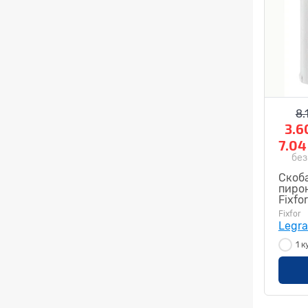
8.
3.6
7.0
без
Скоба
пирон
Fixfo
Fixfor
Legr
1 к