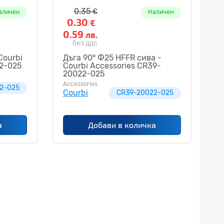
0.35
€
аличен
Наличен
0.30
€
0.59
лв.
без ддс
Courbi
Дъга 90° Ф25 HFFR сива -
2-025
Courbi Accessories CR39-
20022-025
Accessories
2-025
Courbi
CR39-20022-025
а
Добави в количка