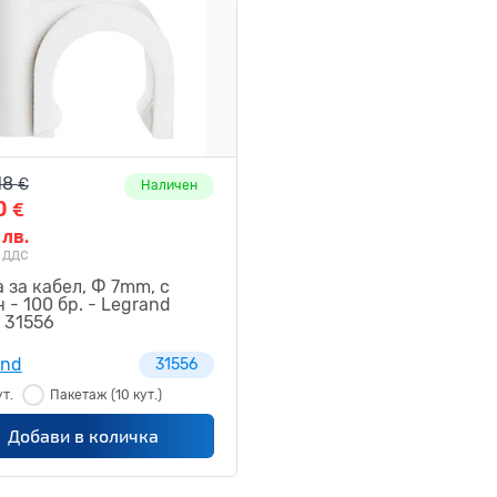
18
€
Наличен
0
€
4
лв.
 ддс
 за кабел, Ф 7mm, с
 - 100 бр. - Legrand
r 31556
and
31556
ут.
Пакетаж
(10 кут.)
Добави в количка