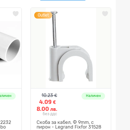
Outlet
10.23
€
аличен
Наличен
4.09
€
8.00
лв.
без ддс
 2232
Скоба за кабел, Ф 9mm, с
mbo
пирон - Legrand Fixfor 31528