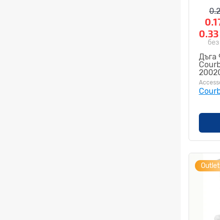
0.
0.1
0.3
без
Дъга 
Courb
2002
Access
Courb
Outlet