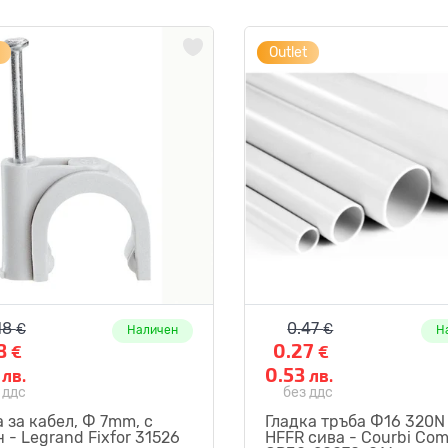
Outlet
18
0.47
€
€
Наличен
Н
8
0.27
€
€
6
0.53
лв.
лв.
 ддс
без ддс
 за кабел, Ф 7mm, с
Гладка тръба Ф16 320N
 - Legrand Fixfor 31526
HFFR сива - Courbi Co