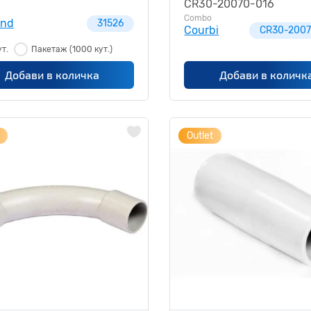
CR30-20070-016
Combo
and
31526
Courbi
CR30-2007
ут.
Пакетаж
(1000 кут.)
Добави в количка
Добави в количк
Outlet