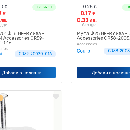
20
0.28
€
€
Наличен
Н
7
0.17
€
€
3
0.33
лв.
лв.
 ддс
без ддс
90° Ф16 HFFR сива -
Муфа Ф25 HFFR сива - 
i Accessories CR39-
Accessories CR38-2003
0-016
Accessories
ories
Courbi
CR38-2003
i
CR39-20020-016
Добави в количка
Добави в количк