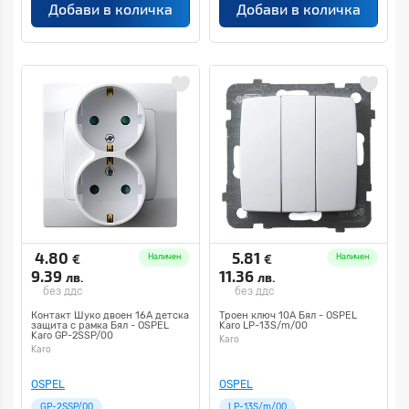
Добави в количка
Добави в количка
4.80
5.81
€
€
Наличен
Наличен
9.39
11.36
лв.
лв.
без ддс
без ддс
Контакт Шуко двоен 16А детска
Троен ключ 10А Бял - OSPEL
защита с рамка Бял - OSPEL
Karo LP-13S/m/00
Karo GP-2SSP/00
Karo
Karo
OSPEL
OSPEL
GP-2SSP/00
LP-13S/m/00