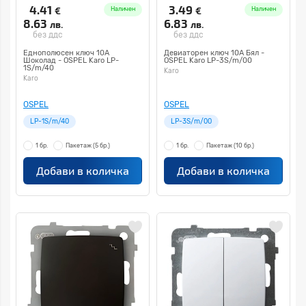
4.41
3.49
€
€
Наличен
Наличен
8.63
6.83
лв.
лв.
без ддс
без ддс
Еднополюсен ключ 10А
Девиаторен ключ 10А Бял -
Шоколад - OSPEL Karo LP-
OSPEL Karo LP-3S/m/00
1S/m/40
Karo
Karo
OSPEL
OSPEL
LP-1S/m/40
LP-3S/m/00
1 бр.
Пакетаж
(5 бр.)
1 бр.
Пакетаж
(10 бр.)
Добави в количка
Добави в количка