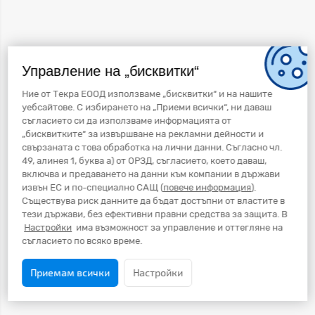
Управление на „бисквитки“
Ние от Текра ЕООД използваме „бисквитки“ и на нашите
уебсайтове. С избирането на „Приеми всички“, ни даваш
съгласието си да използваме информацията от
„бисквитките“ за извършване на рекламни дейности и
свързаната с това обработка на лични данни. Съгласно чл.
49, алинея 1, буква а) от ОРЗД, съгласието, което даваш,
включва и предаването на данни към компании в държави
извън ЕС и по-специално САЩ (
повече информация
).
Съществува риск данните да бъдат достъпни от властите в
тези държави, без ефективни правни средства за защита. В
Настройки
има възможност за управление и оттегляне на
съгласието по всяко време.
Приемам всички
Настройки