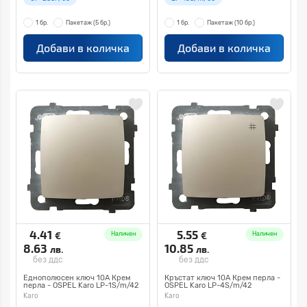
1 бр.
Пакетаж
(5 бр.)
1 бр.
Пакетаж
(10 бр.)
Добави в количка
Добави в количка
4.41
5.55
€
€
Наличен
Наличен
8.63
10.85
лв.
лв.
без ддс
без ддс
Еднополюсен ключ 10А Крем
Кръстат ключ 10А Крем перла -
перла - OSPEL Karo LP-1S/m/42
OSPEL Karo LP-4S/m/42
Karo
Karo