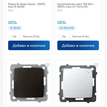
Рамка 2х Крем перла - OSPEL
Еднополюсен ключ 10А Бял -
Karo R-2S/42
OSPEL Karo LP-1S/m/00
Karo
Karo
OSPEL
OSPEL
R-2S/42
LP-1S/m/00
1 бр.
Пакетаж
(10 бр.)
1 бр.
Пакетаж
(10 бр.)
Добави в количка
Добави в количка