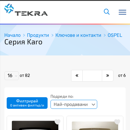
Начало
Продукти
Ключове и контакти
OSPEL
Серия Karo
16
от 82
от 6
Подреди по:
Филтрирай
Най-продавани
0 активен филтър/и