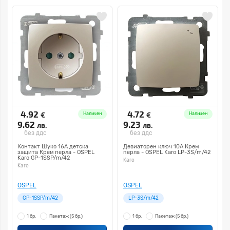
4.92
4.72
€
€
Наличен
Наличен
9.62
9.23
лв.
лв.
без ддс
без ддс
Контакт Шуко 16А детска
Девиаторен ключ 10А Крем
защита Крем перла - OSPEL
перла - OSPEL Karo LP-3S/m/42
Karo GP-1SSP/m/42
Karo
Karo
OSPEL
OSPEL
GP-1SSP/m/42
LP-3S/m/42
1 бр.
Пакетаж
(5 бр.)
1 бр.
Пакетаж
(5 бр.)