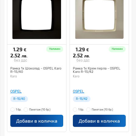
1.29
1.29
€
€
Наличен
Наличен
2.52
2.52
лв.
лв.
без ддс
без ддс
Рамка 1х Шоколад - OSPEL Karo
Рамка 1х Крем перла - OSPEL
R-1S/40
Karo R-1S/42
Karo
Karo
OSPEL
OSPEL
R-1S/40
R-1S/42
1 бр.
Пакетаж
(10 бр.)
1 бр.
Пакетаж
(10 бр.)
Добави в количка
Добави в количка