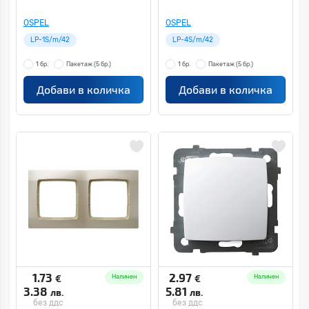
OSPEL
OSPEL
LP-1S/m/42
LP-4S/m/42
1 бр.
Пакетаж
(5 бр.)
1 бр.
Пакетаж
(5 бр.)
Добави в количка
Добави в количка
1.73
2.97
€
€
Наличен
Наличен
3.38
5.81
лв.
лв.
без ддс
без ддс