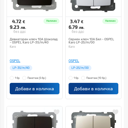
4.72
3.47
€
€
Наличен
Наличен
9.23
6.79
лв.
лв.
без ддс
без ддс
Девиаторен ключ 10А Шоколад
Сериен ключ 10А Бял - OSPEL
- OSPEL Karo LP-3S/m/40
Karo LP-2S/m/00
Karo
Karo
OSPEL
OSPEL
LP-3S/m/40
LP-2S/m/00
1 бр.
Пакетаж
(5 бр.)
1 бр.
Пакетаж
(10 бр.)
Добави в количка
Добави в количка