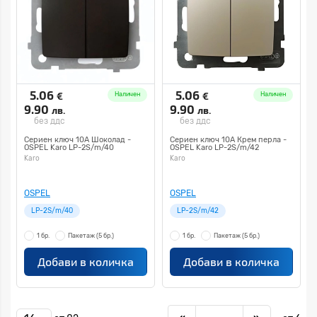
5.06
5.06
€
€
Наличен
Наличен
9.90
9.90
лв.
лв.
без ддс
без ддс
Сериен ключ 10А Шоколад -
Сериен ключ 10А Крем перла -
OSPEL Karo LP-2S/m/40
OSPEL Karo LP-2S/m/42
Karo
Karo
OSPEL
OSPEL
LP-2S/m/40
LP-2S/m/42
1 бр.
Пакетаж
(5 бр.)
1 бр.
Пакетаж
(5 бр.)
Добави в количка
Добави в количка