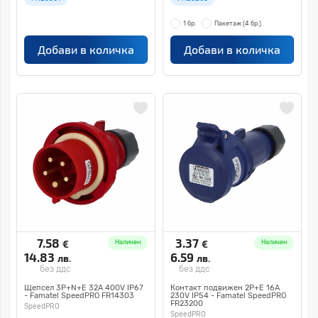
1 бр.
Пакетаж
(4 бр.)
Добави в количка
Добави в количка
7.58
3.37
€
€
Наличен
Наличен
14.83
6.59
лв.
лв.
без ддс
без ддс
Щепсел 3P+N+E 32A 400V IP67
Контакт подвижен 2P+E 16A
- Famatel SpeedPRO FR14303
230V IP54 - Famatel SpeedPRO
FR23200
SpeedPRO
SpeedPRO