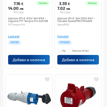
7.16
3.59
€
€
Наличен
Наличен
14.00
7.02
лв.
лв.
без ддс
без ддс
Щепсел 3P+E 415V 16A IP44 -
Щепсел 2P+E 16A 230V IP67 -
Legrand P17 Tempra Pro 555128
Famatel SpeedPRO FR14200
P17 Tempra Pro
SpeedPRO
Legrand
Famatel
555128
FR14200
1 бр.
Пакетаж
(10 бр.)
Добави в количка
Добави в количка