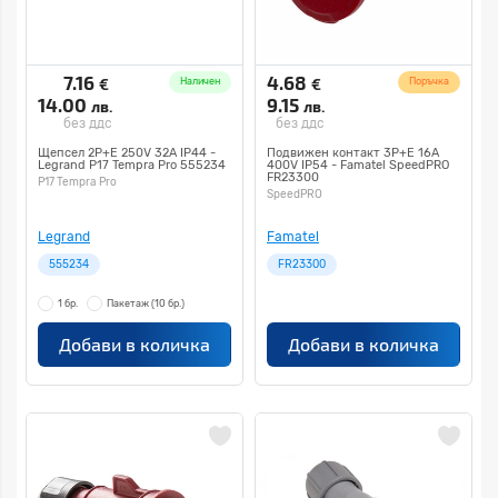
7.16
4.68
€
€
Наличен
Поръчка
14.00
9.15
лв.
лв.
без ддс
без ддс
Щепсел 2P+E 250V 32A IP44 -
Подвижен контакт 3P+E 16A
Legrand P17 Tempra Pro 555234
400V IP54 - Famatel SpeedPRO
FR23300
P17 Tempra Pro
SpeedPRO
Legrand
Famatel
555234
FR23300
1 бр.
Пакетаж
(10 бр.)
Добави в количка
Добави в количка