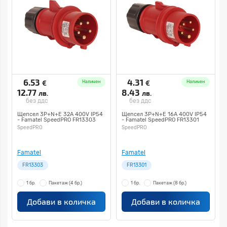
6.53
4.31
€
€
Наличен
Наличен
12.77
8.43
лв.
лв.
без ддс
без ддс
Щепсел 3P+N+E 32A 400V IP54
Щепсел 3P+N+E 16A 400V IP54
- Famatel SpeedPRO FR13303
- Famatel SpeedPRO FR13301
SpeedPRO
SpeedPRO
Famatel
Famatel
FR13303
FR13301
1 бр.
Пакетаж
(4 бр.)
1 бр.
Пакетаж
(8 бр.)
Добави в количка
Добави в количка