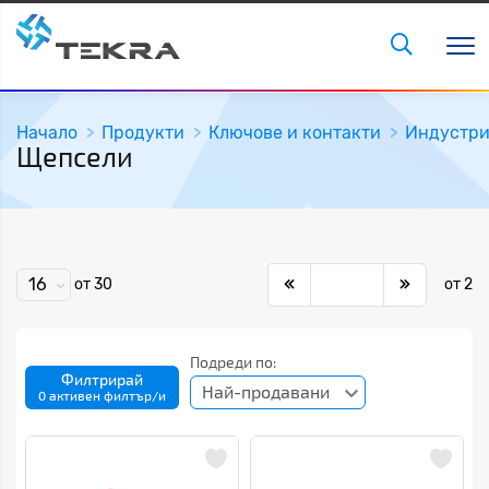
Начало
Продукти
Ключове и контакти
Индустри
Щепсели
16
от 30
от 2
Подреди по:
Филтрирай
Най-продавани
0 активен филтър/и