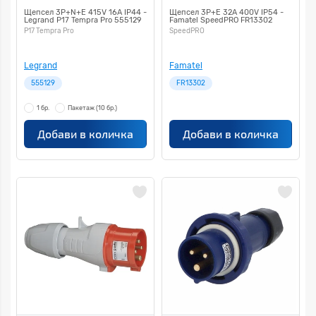
Щепсел 3P+N+E 415V 16A IP44 -
Щепсел 3P+E 32A 400V IP54 -
Legrand P17 Tempra Pro 555129
Famatel SpeedPRO FR13302
P17 Tempra Pro
SpeedPRO
Legrand
Famatel
555129
FR13302
1 бр.
Пакетаж
(10 бр.)
Добави в количка
Добави в количка