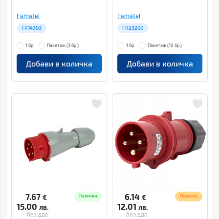
Famatel
Famatel
FR14303
FR23200
1 бр.
Пакетаж
(3 бр.)
1 бр.
Пакетаж
(10 бр.)
Добави в количка
Добави в количка
7.67
6.14
€
€
Наличен
Поръчка
15.00
12.01
лв.
лв.
без ддс
без ддс