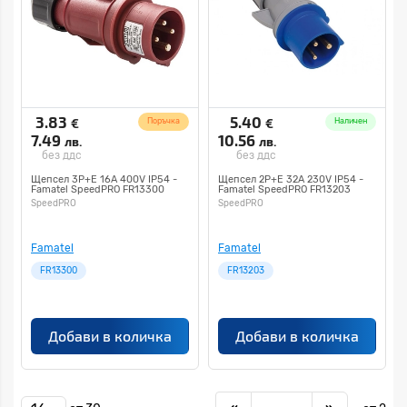
3.83
5.40
€
€
Поръчка
Наличен
7.49
10.56
лв.
лв.
без ддс
без ддс
Щепсел 3P+E 16A 400V IP54 -
Щепсел 2P+E 32A 230V IP54 -
Famatel SpeedPRO FR13300
Famatel SpeedPRO FR13203
SpeedPRO
SpeedPRO
Famatel
Famatel
FR13300
FR13203
Добави в количка
Добави в количка