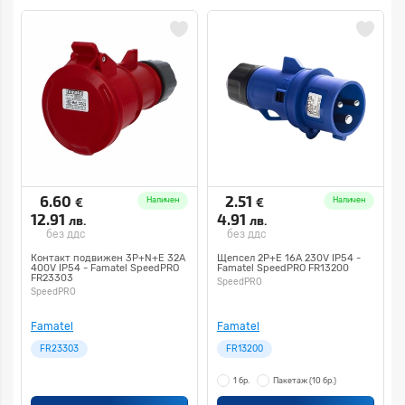
6.60
2.51
€
€
Наличен
Наличен
12.91
4.91
лв.
лв.
без ддс
без ддс
Контакт подвижен 3P+N+E 32A
Щепсел 2P+E 16A 230V IP54 -
400V IP54 - Famatel SpeedPRO
Famatel SpeedPRO FR13200
FR23303
SpeedPRO
SpeedPRO
Famatel
Famatel
FR23303
FR13200
1 бр.
Пакетаж
(10 бр.)