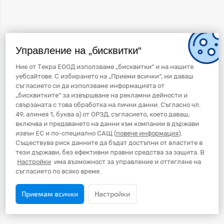
Управление на „бисквитки“
Ние от Текра ЕООД използваме „бисквитки“ и на нашите
уебсайтове. С избирането на „Приеми всички“, ни даваш
съгласието си да използваме информацията от
„бисквитките“ за извършване на рекламни дейности и
свързаната с това обработка на лични данни. Съгласно чл.
49, алинея 1, буква а) от ОРЗД, съгласието, което даваш,
включва и предаването на данни към компании в държави
извън ЕС и по-специално САЩ (
повече информация
).
Съществува риск данните да бъдат достъпни от властите в
тези държави, без ефективни правни средства за защита. В
Настройки
има възможност за управление и оттегляне на
съгласието по всяко време.
Приемам всички
Настройки