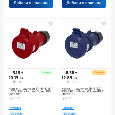
Добави в количка
Добави в количка
5.18
6.56
€
€
Наличен
Поръчка
10.13
12.83
лв.
лв.
без ддс
без ддс
Контакт подвижен 3P+N+E 16A
Контакт подвижен 2P+E 32A
400V IP54 - Famatel SpeedPRO
230V IP54 - Famatel SpeedPRO
FR23301
FR23203
SpeedPRO
SpeedPRO
Famatel
Famatel
FR23301
FR23203