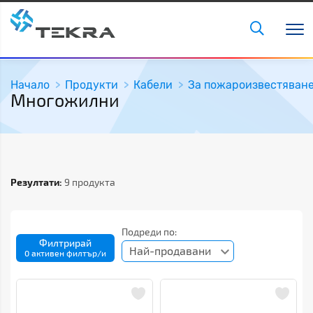
Начало
Продукти
Кабели
За пожароизвестяван
Многожилни
Резултати:
9 продукта
Подреди по:
Филтрирай
Най-продавани
0 активен филтър/и