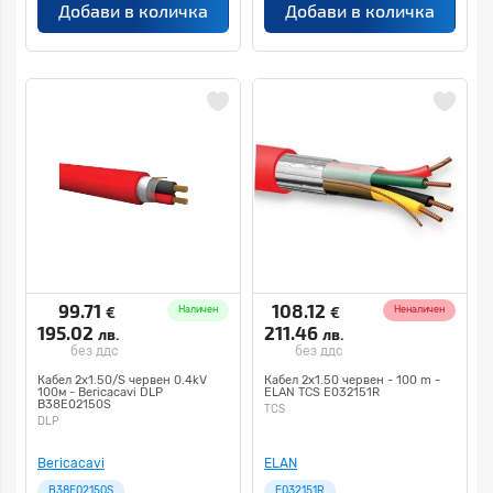
Добави в количка
Добави в количка
99.71
108.12
€
€
Наличен
Неналичен
195.02
211.46
лв.
лв.
без ддс
без ддс
Кабел 2х1.50/S червен 0.4kV
Кабел 2х1.50 червен - 100 m -
100м - Bericacavi DLP
ELAN TCS E032151R
B38E02150S
TCS
DLP
Bericacavi
ELAN
B38E02150S
E032151R