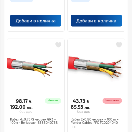
Добави в количка
Добави в количка
98.17
43.73
€
€
Наличен
Неналичен
192.00
85.53
лв.
лв.
без ддс
без ддс
Кабел 4х0.75/S червен GR3 -
Кабел 2х0.50 червен - 100 m -
100м - Bericacavi B38E04075S
Fender Cables FFC FC0204040
FFC