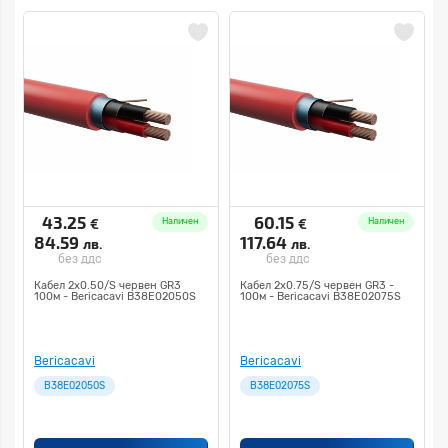
43.25
60.15
€
€
Наличен
Наличен
84.59
117.64
лв.
лв.
без ддс
без ддс
Кабел 2х0.50/S червен GR3
Кабел 2х0.75/S червен GR3 -
100м - Bericacavi B38E02050S
100м - Bericacavi B38E02075S
Bericacavi
Bericacavi
B38E02050S
B38E02075S