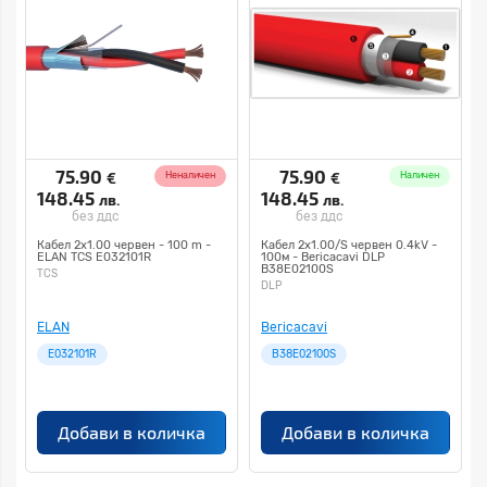
75.90
75.90
€
€
Неналичен
Наличен
148.45
148.45
лв.
лв.
без ддс
без ддс
Кабел 2х1.00 червен - 100 m -
Кабел 2х1.00/S червен 0.4kV -
ELAN TCS E032101R
100м - Bericacavi DLP
B38E02100S
TCS
DLP
ELAN
Bericacavi
E032101R
B38E02100S
Добави в количка
Добави в количка