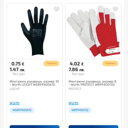
0.75
4.02
€
€
Поръчка
Поръчка
1.47
7.86
лв.
лв.
без ддс
без ддс
Монтажни ръкавици, размер 10
Монтажни ръкавици, размер 8
- Würth LEICHT W5899400610
- Würth PROTECT W899400132
LEICHT
PROTECT
Würth
Würth
W5899400610
W899400132