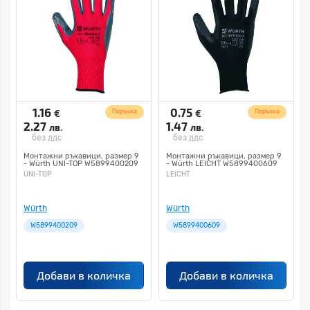
1.16
0.75
€
€
Поръчка
Поръчка
2.27
1.47
лв.
лв.
без ддс
без ддс
Монтажни ръкавици, размер 9
Монтажни ръкавици, размер 9
- Würth UNI-TOP W5899400209
- Würth LEICHT W5899400609
UNI-TOP
LEICHT
Würth
Würth
W5899400209
W5899400609
Добави в количка
Добави в количка