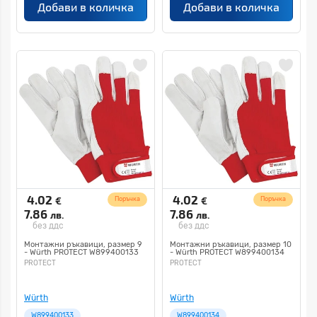
Добави в количка
Добави в количка
4.02
4.02
€
€
Поръчка
Поръчка
7.86
7.86
лв.
лв.
без ддс
без ддс
Монтажни ръкавици, размер 9
Монтажни ръкавици, размер 10
- Würth PROTECT W899400133
- Würth PROTECT W899400134
PROTECT
PROTECT
Würth
Würth
W899400133
W899400134