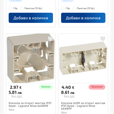
1 бр.
Пакетаж
(10 бр.)
1 бр.
Пакетаж
(10 бр.)
Добави в количка
Добави в количка
2.97
4.40
€
€
Наличен
Неналичен
5.81
8.61
лв.
лв.
без ддс
без ддс
Конзола за открит монтаж IP21
Конзола 2x2M за открит монтаж
Крем - Legrand Niloe 664898
IP21 Крем - Legrand Niloe
664899
Niloe
Niloe