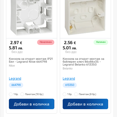
2.97
2.56
€
€
Неналичен
Наличен
5.81
5.01
лв.
лв.
без ддс
без ддс
Конзола за открит монтаж IP21
Конзола за открит монтаж за
Бял - Legrand Niloe 664798
бойлерен ключ 86х86х35 -
Legrand Belanko 613350
Niloe
Belanko
Legrand
Legrand
664798
613350
1 бр.
Пакетаж
(10 бр.)
1 бр.
Пакетаж
(8 бр.)
Добави в количка
Добави в количка