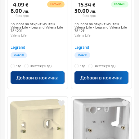
4.09
15.34
€
€
Поръчка
Наличен
8.00
30.00
лв.
лв.
без ддс
без ддс
Конзола за открит монтаж
Конзола за открит монтаж
Valena Life - Legrand Valena Life
Valena Life - Legrand Valena Life
754201
754211
Valena Life
Valena Life
Legrand
Legrand
754201
754211
1 бр.
Пакетаж
(10 бр.)
1 бр.
Пакетаж
(10 бр.)
Добави в количка
Добави в количка