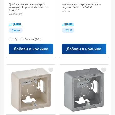
Двойна конзола за открит
Конзола за открит монтаж -
монтаж - Legrand Valena Life
Legrand Valena 776131
754067
Valena
Valena Life
Legrand
Legrand
754067
776131
1 бр.
Пакетаж
(5 бр.)
Добави в количка
Добави в количка