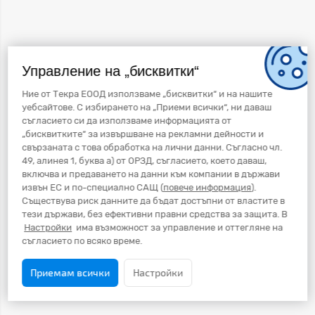
Управление на „бисквитки“
Ние от Текра ЕООД използваме „бисквитки“ и на нашите
уебсайтове. С избирането на „Приеми всички“, ни даваш
съгласието си да използваме информацията от
„бисквитките“ за извършване на рекламни дейности и
свързаната с това обработка на лични данни. Съгласно чл.
49, алинея 1, буква а) от ОРЗД, съгласието, което даваш,
включва и предаването на данни към компании в държави
извън ЕС и по-специално САЩ (
повече информация
).
Съществува риск данните да бъдат достъпни от властите в
тези държави, без ефективни правни средства за защита. В
Настройки
има възможност за управление и оттегляне на
съгласието по всяко време.
Приемам всички
Настройки