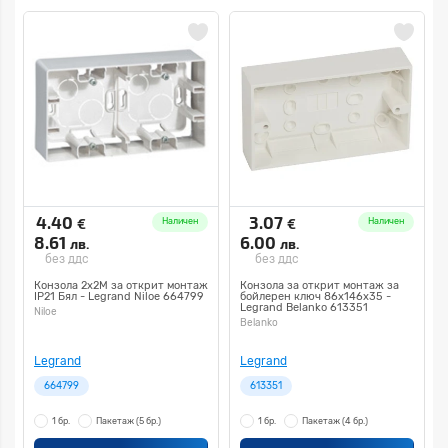
4.40
3.07
€
€
Наличен
Наличен
8.61
6.00
лв.
лв.
без ддс
без ддс
Конзола 2x2M за открит монтаж
Конзола за открит монтаж за
IP21 Бял - Legrand Niloe 664799
бойлерен ключ 86х146х35 -
Legrand Belanko 613351
Niloe
Belanko
Legrand
Legrand
664799
613351
1 бр.
Пакетаж
(5 бр.)
1 бр.
Пакетаж
(4 бр.)