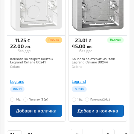
11.25
23.01
€
€
Поръчка
Наличен
22.00
45.00
лв.
лв.
без ддс
без ддс
Конзола за открит монтаж -
Конзола за открит монтаж -
Legrand Celiane 80241
Legrand Celiane 80244
Celiane
Celiane
Legrand
Legrand
80241
80244
1 бр.
Пакетаж
(2 бр.)
1 бр.
Пакетаж
(2 бр.)
Добави в количка
Добави в количка