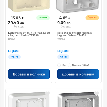
15.03
4.65
€
€
Наличен
Поръчка
29.40
9.09
лв.
лв.
без ддс
без ддс
Конзола за открит монтаж Крем
Конзола за открит монтаж -
- Legrand Cariva 773798
Legrand Valena 776181
Cariva
Valena
Legrand
Legrand
773798
776181
1 бр.
Пакетаж
(10 бр.)
Добави в количка
Добави в количка