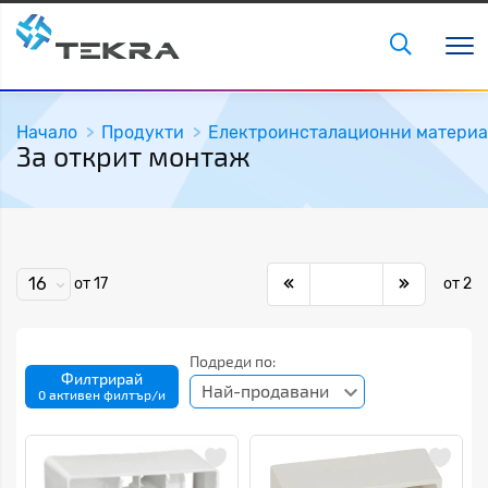
Начало
Продукти
Електроинсталационни матери
За открит монтаж
16
от 17
от 2
Подреди по:
Филтрирай
Най-продавани
0 активен филтър/и