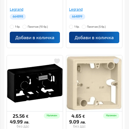
Legrand
Legrand
664898
664899
1 бр.
Пакетаж
(10 бр.)
1 бр.
Пакетаж
(5 бр.)
Добави в количка
Добави в количка
25.56
4.65
€
€
Наличен
Наличен
49.99
9.09
лв.
лв.
без ддс
без ддс