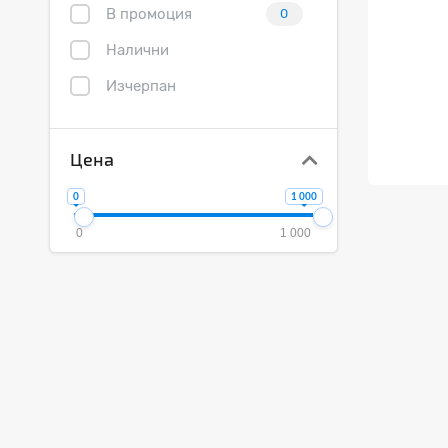
В промоция
0
Налични
Изчерпан
Цена
0
1 000
0
1 000