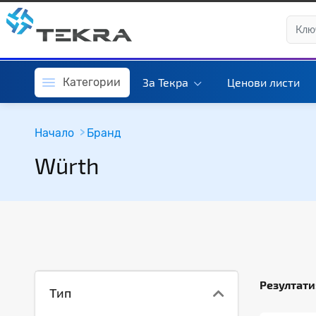
Категории
За Текра
Ценови листи
Начало
Бранд
Würth
Резултати
Тип