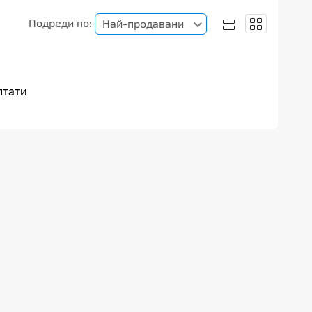
Подреди по:
Най-продавани
лтати