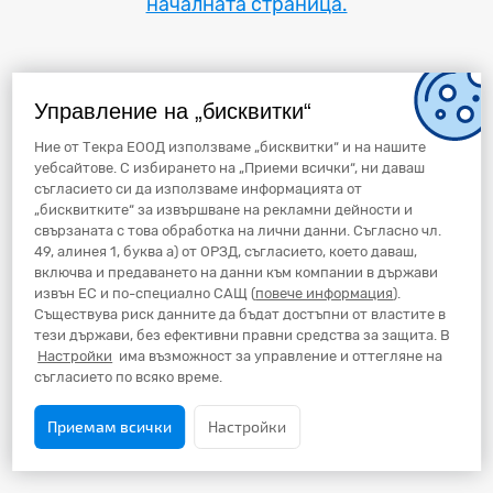
началната страница.
Управление на „бисквитки“
Ние от Текра ЕООД използваме „бисквитки“ и на нашите
уебсайтове. С избирането на „Приеми всички“, ни даваш
съгласието си да използваме информацията от
„бисквитките“ за извършване на рекламни дейности и
свързаната с това обработка на лични данни. Съгласно чл.
49, алинея 1, буква а) от ОРЗД, съгласието, което даваш,
включва и предаването на данни към компании в държави
извън ЕС и по-специално САЩ (
повече информация
).
Съществува риск данните да бъдат достъпни от властите в
тези държави, без ефективни правни средства за защита. В
Настройки
има възможност за управление и оттегляне на
съгласието по всяко време.
Приемам всички
Настройки