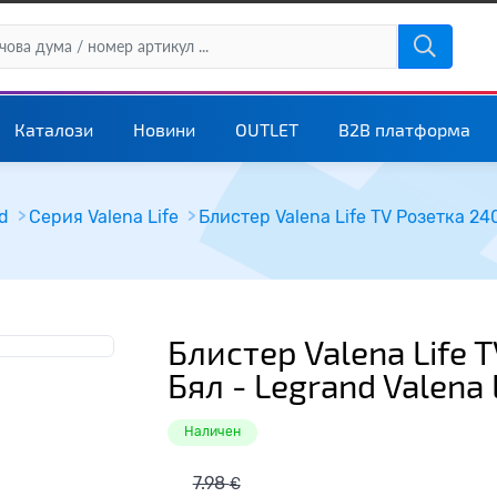
Каталози
Новини
OUTLET
B2B платформа
d
Серия Valena Life
Блистер Valena Life TV Розетка 24
Блистер Valena Life 
Бял - Legrand Valena 
Наличен
7.98
€