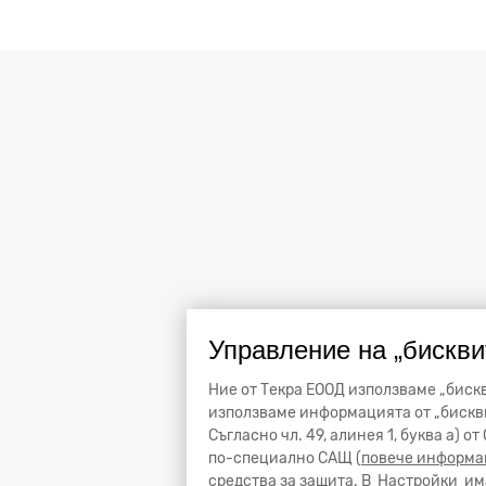
Управление на „бискви
Ние от Текра ЕООД използваме „бискв
използваме информацията от „бискви
Съгласно чл. 49, алинея 1, буква а) 
по-специално САЩ (
повече информа
средства за защита. В
Настройки
има