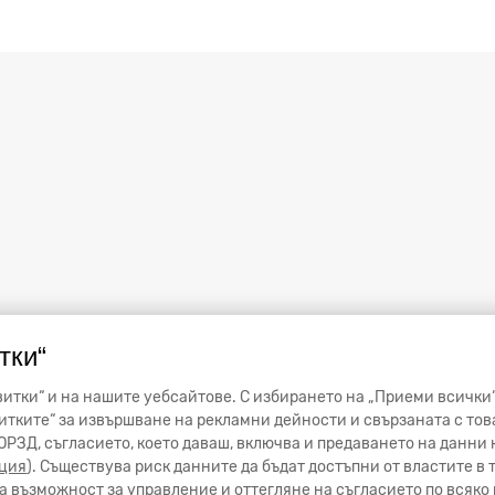
тки“
итки“ и на нашите уебсайтове. С избирането на „Приеми всички“
тките“ за извършване на рекламни дейности и свързаната с тов
от ОРЗД, съгласието, което даваш, включва и предаването на данн
ция
). Съществува риск данните да бъдат достъпни от властите в
 възможност за управление и оттегляне на съгласието по всяко 