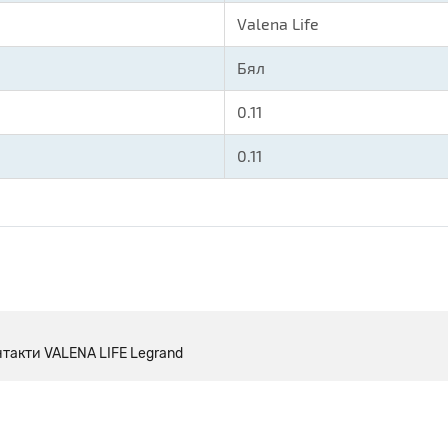
Valena Life
Бял
0.11
0.11
нтакти VALENA LIFE Legrand