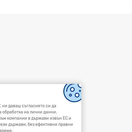
, ни даваш съгласието си да
а обработка на лични данни.
и към компании в държави извън ЕС и
 тези държави, без ефективни правни
време.