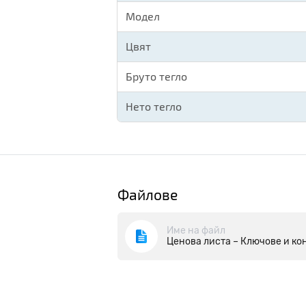
Модел
Цвят
Бруто тегло
Нето тегло
Файлове
Име на файл
Ценова листа – Ключове и ко