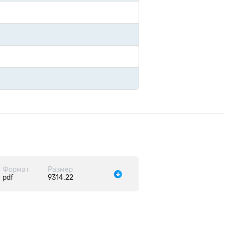
Формат
Размер
pdf
9314.22