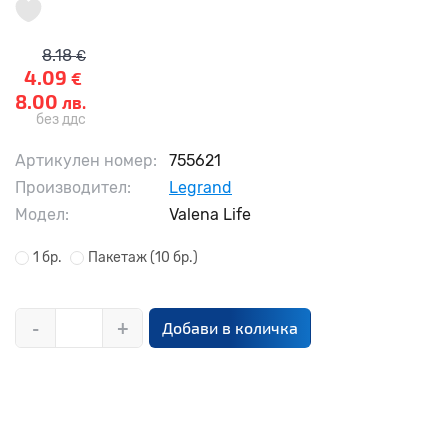
8.18
€
4.09
€
8.00
лв.
без ддс
Артикулен номер:
755621
Производител:
Legrand
Модел:
Valena Life
1 бр.
Пакетаж
(10 бр.)
-
+
Добави в количка