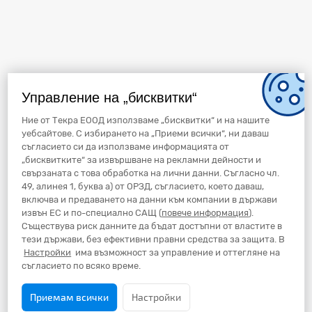
Управление на „бисквитки“
Ние от Текра ЕООД използваме „бисквитки“ и на нашите
уебсайтове. С избирането на „Приеми всички“, ни даваш
съгласието си да използваме информацията от
„бисквитките“ за извършване на рекламни дейности и
свързаната с това обработка на лични данни. Съгласно чл.
49, алинея 1, буква а) от ОРЗД, съгласието, което даваш,
включва и предаването на данни към компании в държави
извън ЕС и по-специално САЩ (
повече информация
).
Съществува риск данните да бъдат достъпни от властите в
тези държави, без ефективни правни средства за защита. В
Настройки
има възможност за управление и оттегляне на
съгласието по всяко време.
Приемам всички
Настройки