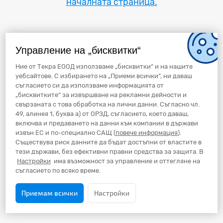
началната страница.
Управление на „бисквитки“
Ние от Текра ЕООД използваме „бисквитки“ и на нашите
уебсайтове. С избирането на „Приеми всички“, ни даваш
съгласието си да използваме информацията от
„бисквитките“ за извършване на рекламни дейности и
свързаната с това обработка на лични данни. Съгласно чл.
49, алинея 1, буква а) от ОРЗД, съгласието, което даваш,
включва и предаването на данни към компании в държави
извън ЕС и по-специално САЩ (
повече информация
).
Съществува риск данните да бъдат достъпни от властите в
тези държави, без ефективни правни средства за защита. В
Настройки
има възможност за управление и оттегляне на
съгласието по всяко време.
Приемам всички
Настройки