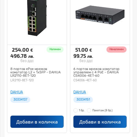
254.00
51.00
€
€
Наличен
Неналичен
496.78
99.75
лв.
лв.
без ддс
без ддс
8 портов ePoe мрежов
6 портов мрежов комутатор
комутатор L2 + 1xSFP - DAHUA
управляем с 4 PoE - DAHUA
LR2110-8ET-120
CS4006-4ET-60
LR2110-8ET-120
CS4006-4ET-60
DAHUA
DAHUA
30334137
30334151
1 бр.
Пакетаж
(8 бр.)
Добави в количка
Добави в количка