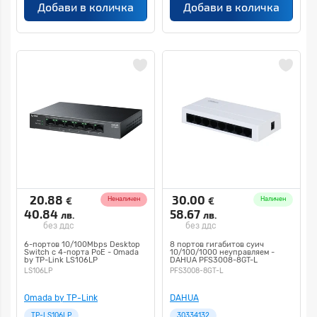
Добави в количка
Добави в количка
20.88
30.00
€
€
Неналичен
Наличен
40.84
58.67
лв.
лв.
без ддс
без ддс
6-портов 10/100Mbps Desktop
8 портов гигабитов суич
Switch с 4-порта PoE - Omada
10/100/1000 неуправляем -
by TP-Link LS106LP
DAHUA PFS3008-8GT-L
LS106LP
PFS3008-8GT-L
Omada by TP-Link
DAHUA
TP-LS106LP
30334132