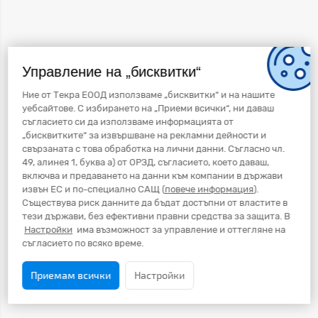
Управление на „бисквитки“
Ние от Текра ЕООД използваме „бисквитки“ и на нашите
уебсайтове. С избирането на „Приеми всички“, ни даваш
съгласието си да използваме информацията от
„бисквитките“ за извършване на рекламни дейности и
свързаната с това обработка на лични данни. Съгласно чл.
49, алинея 1, буква а) от ОРЗД, съгласието, което даваш,
включва и предаването на данни към компании в държави
извън ЕС и по-специално САЩ (
повече информация
).
Съществува риск данните да бъдат достъпни от властите в
тези държави, без ефективни правни средства за защита. В
Настройки
има възможност за управление и оттегляне на
съгласието по всяко време.
Приемам всички
Настройки