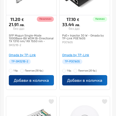
11.20
17.10
€
€
Неналичен
Наличен
21.91
33.44
лв.
лв.
без ддс
без ддс
SFP Модул Single-Mode
PoE+ Injector 30 W - Omada by
1000Base-BX WDM Bi-Directional
TP-Link POE160S
TX 1310 nm/ RX 1550 nm -
POE160S
Omada by TP-Link SM321B-2
SM321B-2
Omada by TP-Link
Omada by TP-Link
TP-SM321B-2
TP-POE160S
1 бр.
Пакетаж
(30 бр.)
1 бр.
Пакетаж
(20 бр.)
Добави в количка
Добави в количка