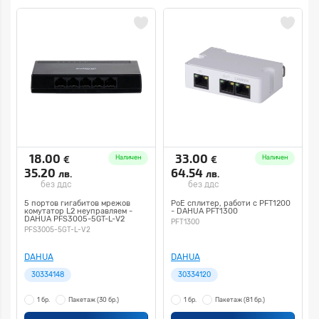
18.00
33.00
€
€
Наличен
Наличен
35.20
64.54
лв.
лв.
без ддс
без ддс
5 портов гигабитов мрежов
PoE сплитер, работи с PFT1200
комутатор L2 неуправляем -
- DAHUA PFT1300
DAHUA PFS3005-5GT-L-V2
PFT1300
PFS3005-5GT-L-V2
DAHUA
DAHUA
30334148
30334120
1 бр.
Пакетаж
(30 бр.)
1 бр.
Пакетаж
(81 бр.)