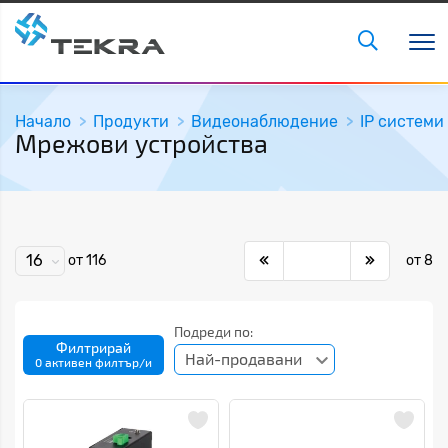
Начало
Продукти
Видеонаблюдение
IP системи
Мрежови устройства
16
от 116
от 8
Подреди по:
Филтрирай
Най-продавани
0 активен филтър/и