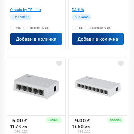
Omada by TP-Link
DAHUA
TP-LS109P
30334146
1 бр.
Пакетаж
(12 бр.)
1 бр.
Пакетаж
(10 бр.)
Добави в количка
Добави в количка
6.00
9.00
€
€
Наличен
Наличен
11.73
17.60
лв.
лв.
без ддс
без ддс