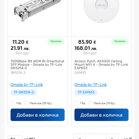
11.20
85.90
€
€
Наличен
Наличен
21.91
168.01
лв.
лв.
без ддс
без ддс
1000Base-BX WDM Bi-Directional
Access Point, AX3000 Ceiling
SFP Module - Omada by TP-Link
Mount WiFi 6 - Omada by TP-Link
SM321A-2
EAP653
SM321A-2
EAP653
Omada by TP-Link
Omada by TP-Link
TP-SM321A-2
TP-EAP653
1 бр.
Пакетаж
(30 бр.)
1 бр.
Пакетаж
(16 бр.)
Добави в количка
Добави в количка