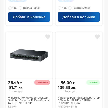
1 бр.
Пакетаж
(36 бр.)
1 бр.
Пакетаж
(30 бр.)
Добави в количка
Добави в количка
26.44
56.00
€
€
Неналичен
Наличен
51.71
109.53
лв.
лв.
без ддс
без ддс
9-портов 10/100Mbps Desktop
4 портов PoE мрежов комутатор
Switch с 8-порта PoE+ - Omada
36W + 2xUPLINK - DAHUA
by TP-Link LS109P
PFS3006-4ET-36
LS109P
PFS3006-4ET-36