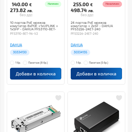
140.00
255.00
€
€
Наличен
Неналичен
273.82
498.74
лв.
лв.
без ддс
без ддс
10 портов PoE мрежов
24 портов PoE мрежов
комутатор 8xPOE +1xUPLINK +
комутатор + 2xSF - DAHUA
1xSFP - DAHUA PFS3110-8ET-
PFS3226-24ET-240
96-V2
PFS3110-8ET-96-V2
PFS3226-24ET-240
DAHUA
DAHUA
30334130
30334135
1 бр.
Пакетаж
(8 бр.)
1 бр.
Пакетаж
(5 бр.)
Добави в количка
Добави в количка