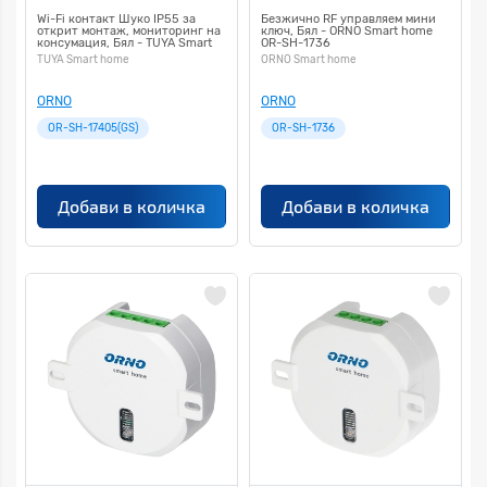
Wi-Fi контакт Шуко IP55 за
Безжично RF управляем мини
открит монтаж, мониторинг на
ключ, Бял - ORNO Smart home
консумация, Бял - TUYA Smart
OR-SH-1736
home OR-SH-17405(GS)
TUYA Smart home
ORNO Smart home
ORNO
ORNO
OR-SH-17405(GS)
OR-SH-1736
Добави в количка
Добави в количка