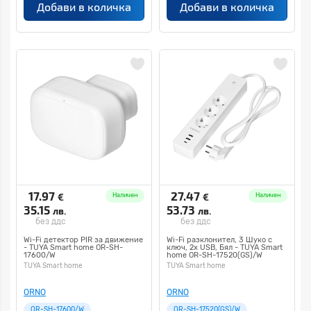
Добави в количка
Добави в количка
17.97
27.47
€
€
Наличен
Наличен
35.15
53.73
лв.
лв.
без ддс
без ддс
Wi-Fi детектор PIR за движение
Wi-Fi разклонител, 3 Шуко с
- TUYA Smart home OR-SH-
ключ, 2x USB, Бял - TUYA Smart
17600/W
home OR-SH-17520(GS)/W
TUYA Smart home
TUYA Smart home
ORNO
ORNO
OR-SH-17600/W
OR-SH-17520(GS)/W