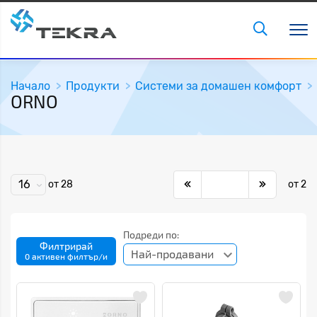
Начало
Продукти
Системи за домашен комфорт
ORNO
16
от 28
от 2
Подреди по:
Филтрирай
Най-продавани
0 активен филтър/и