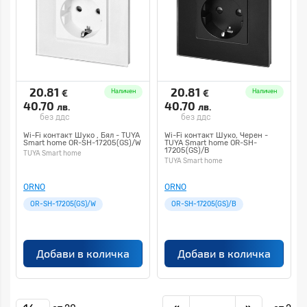
20.81
20.81
€
€
Наличен
Наличен
40.70
40.70
лв.
лв.
без ддс
без ддс
Wi-Fi контакт Шуко , Бял - TUYA
Wi-Fi контакт Шуко, Черен -
Smart home OR-SH-17205(GS)/W
TUYA Smart home OR-SH-
17205(GS)/B
TUYA Smart home
TUYA Smart home
ORNO
ORNO
OR-SH-17205(GS)/W
OR-SH-17205(GS)/B
Добави в количка
Добави в количка