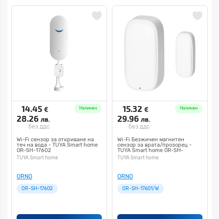
14.45
15.32
€
€
Наличен
Наличен
28.26
29.96
лв.
лв.
без ддс
без ддс
Wi-Fi сензор за откриване на
Wi-Fi Безжичен магнитен
теч на вода - TUYA Smart home
сензор за врата/прозорец -
OR-SH-17602
TUYA Smart home OR-SH-
17601/W
TUYA Smart home
TUYA Smart home
ORNO
ORNO
OR-SH-17602
OR-SH-17601/W