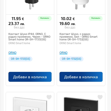
11.95
10.02
€
€
Наличен
Наличен
23.37
19.60
лв.
лв.
без ддс
без ддс
Контакт Шуко IP44, ORNO, С
Контакт Шуко, с радио
радио приемник, Черен - ORNO
приемник, Бял - ORNO Smart
Smart home OR-SH-1733(GS)
home OR-SH-1732(GS)
ORNO Smart home
ORNO Smart home
ORNO
ORNO
OR-SH-1733(GS)
OR-SH-1732(GS)
Добави в количка
Добави в количка