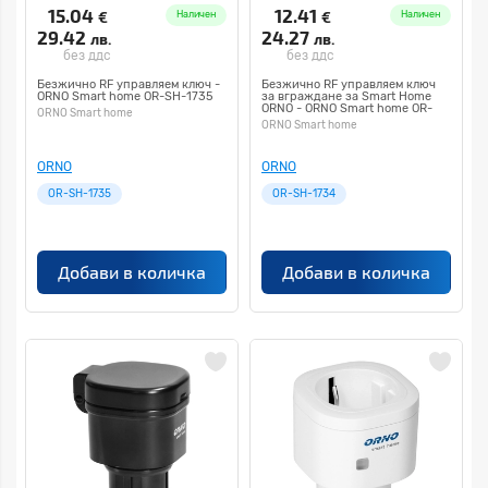
15.04
12.41
€
€
Наличен
Наличен
29.42
24.27
лв.
лв.
без ддс
без ддс
Безжично RF управляем ключ -
Безжично RF управляем ключ
ORNO Smart home OR-SH-1735
за вграждане за Smart Home
ORNO - ORNO Smart home OR-
ORNO Smart home
SH-1734
ORNO Smart home
ORNO
ORNO
OR-SH-1735
OR-SH-1734
Добави в количка
Добави в количка