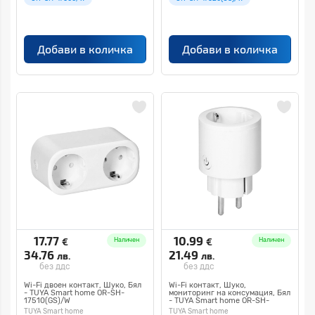
Добави в количка
Добави в количка
17.77
10.99
€
€
Наличен
Наличен
34.76
21.49
лв.
лв.
без ддс
без ддс
Wi-Fi двоен контакт, Шуко, Бял
Wi-Fi контакт, Шуко,
- TUYA Smart home OR-SH-
мониторинг на консумация, Бял
17510(GS)/W
- TUYA Smart home OR-SH-
17500(GS)/W
TUYA Smart home
TUYA Smart home