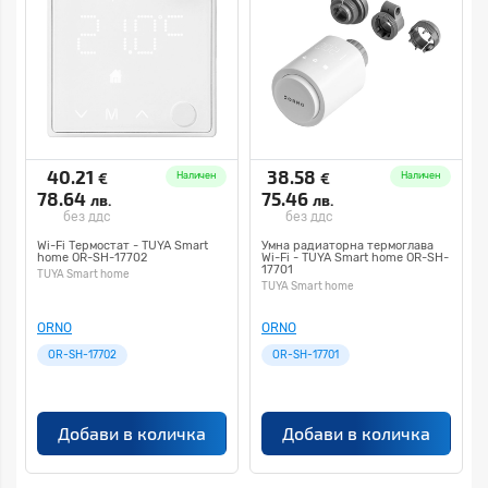
40.21
38.58
€
€
Наличен
Наличен
78.64
75.46
лв.
лв.
без ддс
без ддс
Wi-Fi Термостат - TUYA Smart
Умна радиаторна термоглава
home OR-SH-17702
Wi-Fi - TUYA Smart home OR-SH-
17701
TUYA Smart home
TUYA Smart home
ORNO
ORNO
OR-SH-17702
OR-SH-17701
Добави в количка
Добави в количка