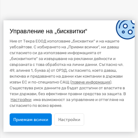
Управление на „бисквитки“
Ние от Текра ЕООД използваме „бисквитки“ и на нашите
уебсайтове. С избирането на „Приеми всички“, ни даваш
съгласието си да използваме информацията от
„бисквитките“ за извършване на рекламни дейности и
свързаната с това обработка на лични данни. Съгласно чл.
49, алинея 1, буква а) от ОРЗД, съгласието, което даваш,
включва и предаването на данни към компании в държави
извън ЕС и по-специално САЩ (
повече информация
).
Съществува риск данните да бъдат достъпни от властите в
тези държави, без ефективни правни средства за защита. В
Настройки
има възможност за управление и оттегляне на
съгласието по всяко време.
Приемам всички
Настройки