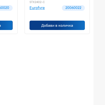
STX2402-C
Eurofyre
60020
20060022
а
Добави в количка