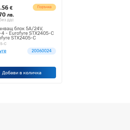
.56
€
Поръчка
.70
лв.
без ддс
анващ блок 5A/24V,
4 - Eurofyre STX2405-C
ofyre STX2405-C
05-C
yre
20060024
Добави в количка