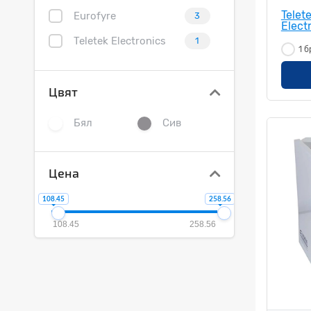
Telet
Eurofyre
3
Elect
Teletek Electronics
1
1 б
Цвят
Бял
Сив
Цена
108.45
258.56
108.45
258.56