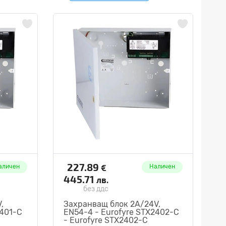
227.89
€
аличен
Наличен
445.71
лв.
без ддс
,
Захранващ блок 2A/24V,
2401-C
EN54-4 - Eurofyre STX2402-C
- Eurofyre STX2402-C