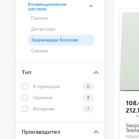
Конвенционални
системи
Панели
Детектори
Захранващи блокове
Сирени
Основи и аксесоари
Линейни димо-оптични
Тип
детектори
Взривобезопасни
В промоция
0
Налични
3
Специални системи
108
Изчерпан
212.
1
Тестово оборудване
б
Безжични системи
Захра
Telet
Производител
PS2410