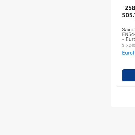
258
505
Захр
EN54-
- Eur
STX24
Eurof