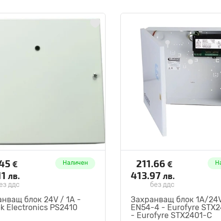
.45
211.66
€
€
Наличен
Н
11
413.97
лв.
лв.
ез ддс
без ддс
нващ блок 24V / 1A -
Захранващ блок 1A/24V
ek Electronics PS2410
EN54-4 - Eurofyre STX
- Eurofyre STX2401-C