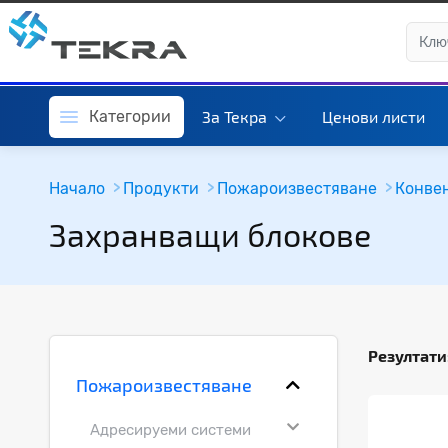
Категории
За Текра
Ценови листи
Начало
Продукти
Пожароизвестяване
Конве
Захранващи блокове
Резултати
Пожароизвестяване
Адресируеми системи