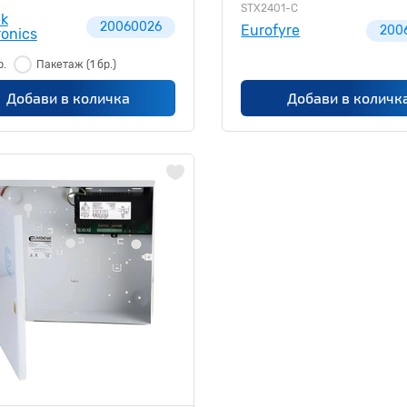
STX2401-C
ek
20060026
Eurofyre
200
ronics
р.
Пакетаж
(1 бр.)
Добави в количка
Добави в количк