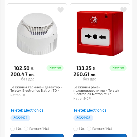
102.50
133.25
€
€
Наличен
Наличен
200.47
260.61
лв.
лв.
без ддс
без ддс
Безжичен термичен детектор -
Безжичен ръчен
Teletek Electronics Natron TD -
пожароизвестител - Teletek
Electronics Natron MCP -
Natron TD
Natron MCP
Teletek Electronics
Teletek Electronics
30221474
30221475
1 бр.
Пакетаж
(1 бр.)
1 бр.
Пакетаж
(1 бр.)