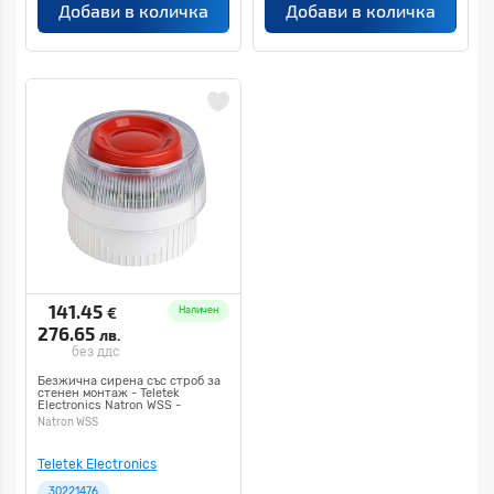
Добави в количка
Добави в количка
141.45
€
Наличен
276.65
лв.
без ддс
Безжична сирена със строб за
стенен монтаж - Teletek
Electronics Natron WSS -
Natron WSS
Teletek Electronics
30221476