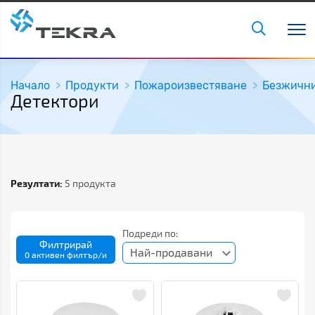
Начало
Продукти
Пожароизвестяване
Безжични
Детектори
Резултати:
5 продукта
Подреди по:
Филтрирай
Най-продавани
0 активен филтър/и