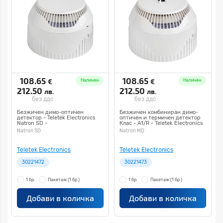
108.65
108.65
€
€
Наличен
Наличен
212.50
212.50
лв.
лв.
без ддс
без ддс
Безжичен димо-оптичен
Безжичен комбиниран димо-
детектор - Teletek Electronics
оптичен и термичен детектор
Natron SD -
Клас - A1/R - Teletek Electronics
Natron MD -
Natron SD
Natron MD
Teletek Electronics
Teletek Electronics
30221472
30221473
1 бр.
Пакетаж
(1 бр.)
1 бр.
Пакетаж
(1 бр.)
Добави в количка
Добави в количка