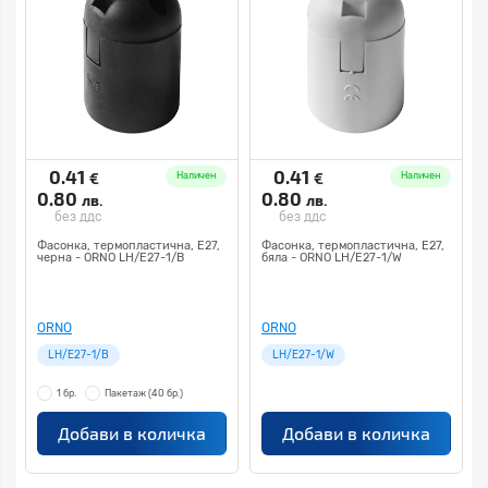
0.41
0.41
€
€
Наличен
Наличен
0.80
0.80
лв.
лв.
без ддс
без ддс
Фасонка, термопластична, E27,
Фасонка, термопластична, E27,
черна - ORNO LH/E27-1/B
бяла - ORNO LH/E27-1/W
ORNO
ORNO
LH/E27-1/B
LH/E27-1/W
1 бр.
Пакетаж
(40 бр.)
Добави в количка
Добави в количка