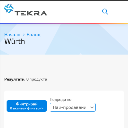
Начало
Бранд
Würth
Резултати:
0 продукта
Подреди по:
Филтрирай
Най-продавани
0 активен филтър/и