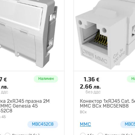
07
1.36
€
€
Наличен
Н
9
2.66
лв.
лв.
 ддс
без ддс
тка 2xRJ45 празна 2М
Конектор 1xRJ45 Cat. 5
 MMC Genesia 45
MMC BCx MBC5ENB8
52C8
BCx
a 45
MMC
MBC452C8
MBC