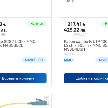
48
217.41
€
€
Наличен
Н
4
425.22
лв.
лв.
 ддс
без ддс
е SCS / LCD - MMC
Кабел cat. 5e F/UTP 10
x M48OBLCD
LSZH - 305 m - MMC S
MSGB4BSH
SGBxSH
MMC
M48OBLCD
MSG
Добави в количка
Добави в количк