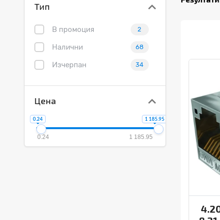
Тип
В промоция
2
Налични
68
Изчерпан
34
Цена
0.24
1 185.95
0.24
1 185.95
4.2