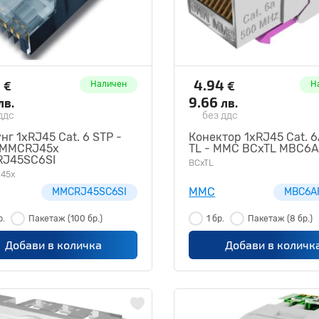
6
4.94
€
€
Наличен
Н
9.66
лв.
лв.
ддс
без ддс
нг 1xRJ45 Cat. 6 STP -
Конектор 1xRJ45 Cat. 
MMCRJ45x
TL - MMC BCxTL MBC6
J45SC6SI
BCxTL
45x
MMC
MMCRJ45SC6SI
MBC6A
р.
Пакетаж
(100 бр.)
1 бр.
Пакетаж
(8 бр.)
Добави в количка
Добави в количк