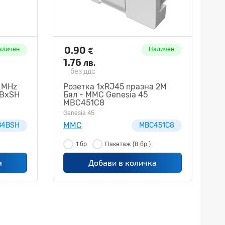
0.90
€
аличен
Наличен
1.76
лв.
без ддс
0 MHz
Розетка 1xRJ45 празна 2М
GBxSH
Бял - MMC Genesia 45
MBC451C8
Genesia 45
MMC
B4BSH
MBC451C8
1 бр.
Пакетаж
(8 бр.)
а
Добави в количка