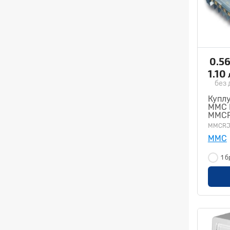
0.5
1.10
без 
Куплу
MMC 
MMCR
MMCRJ
MMC
1 б