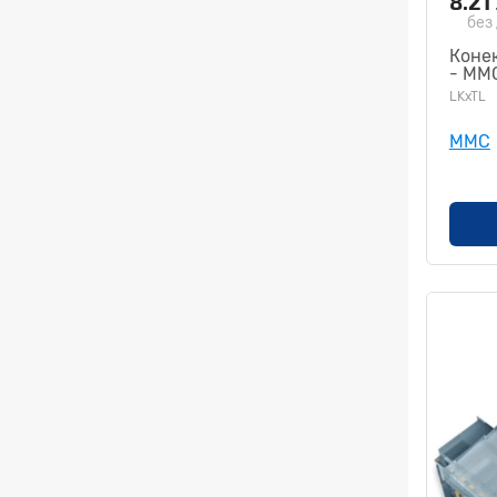
8.21
без
Конек
- MM
LKxTL
MMC