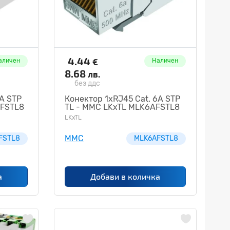
4.44
€
аличен
Наличен
8.68
лв.
без ддс
6A STP
Конектор 1xRJ45 Cat. 6A STP
AFSTL8
TL - MMC LKxTL MLK6AFSTL8
LKxTL
MMC
FSTL8
MLK6AFSTL8
а
Добави в количка