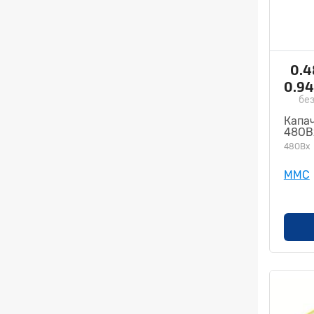
0.
0.9
без
Капач
48OB
48OBx
MMC