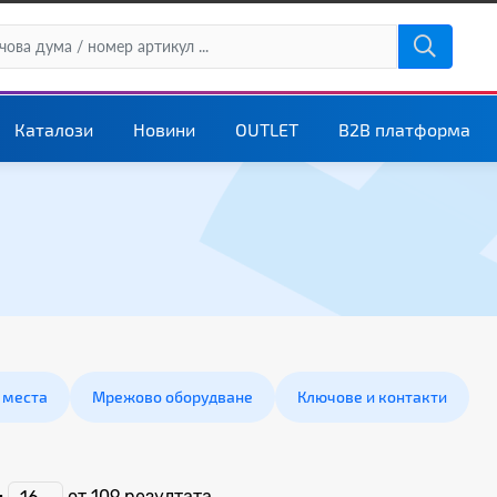
Каталози
Новини
OUTLET
B2B платформа
 места
Мрежово оборудване
Ключове и контакти
:
от 109
резултата