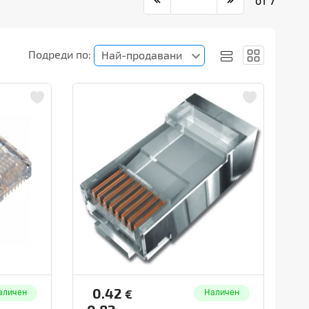
от 7
Подреди по:
Най-продавани
0.42
€
аличен
Наличен