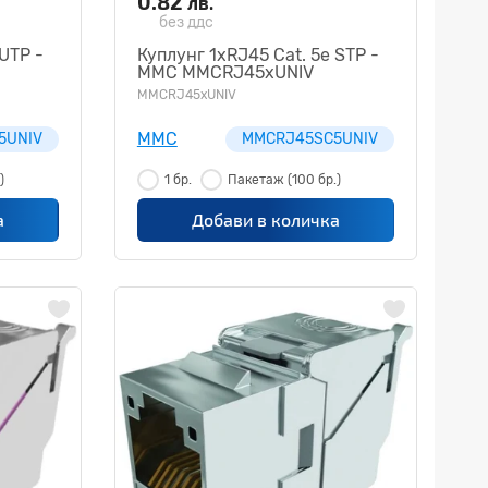
0.82
лв.
без ддс
 UTP -
Куплунг 1xRJ45 Cat. 5e STP -
MMC MMCRJ45xUNIV
MMCRJ45xUNIV
MMC
5UNIV
MMCRJ45SC5UNIV
)
1 бр.
Пакетаж
(100 бр.)
а
Добави в количка