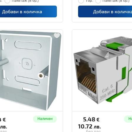
р.
Пакетаж
(8 бр.)
1 бр.
Пакетаж
(8 бр.)
Добави в количка
Добави в количк
4
5.48
€
€
Наличен
Н
10.72
лв.
лв.
 ддс
без ддс