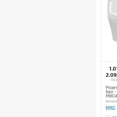
1.
2.0
без
Розе
Бял -
MBC4
Genesi
MMC