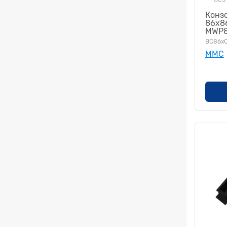
Конзо
86х8
MWP8
BC86x
MMC