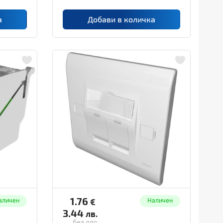
а
Добави в количка
1.76
€
аличен
Наличен
3.44
лв.
без ддс