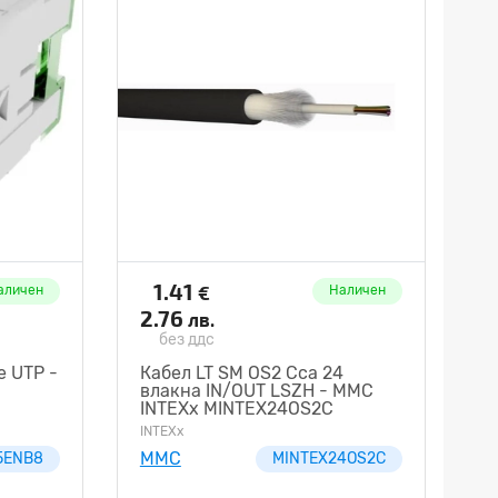
1.41
€
аличен
Наличен
2.76
лв.
без ддс
e UTP -
Кабел LT SM OS2 Cca 24
влакна IN/OUT LSZH - MMC
INTEXx MINTEX24OS2C
INTEXx
MMC
5ENB8
MINTEX24OS2C