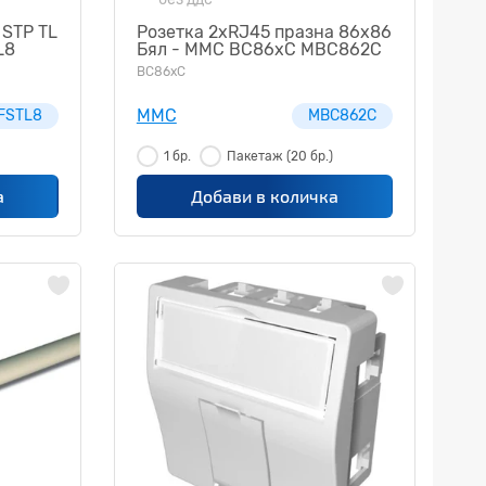
 STP TL
Розетка 2xRJ45 празна 86х86
L8
Бял - MMC BC86xC MBC862C
BC86xC
MMC
FSTL8
MBC862C
1 бр.
Пакетаж
(20 бр.)
а
Добави в количка