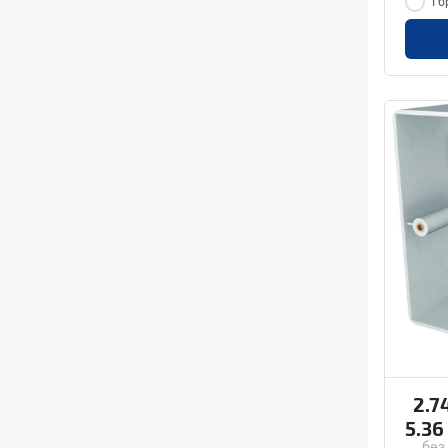
1 б
2.7
5.36
без