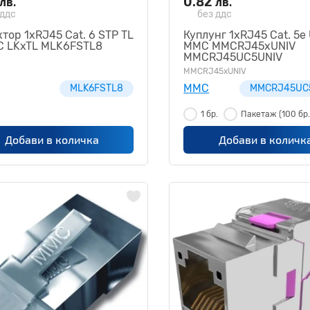
0.82
лв.
лв.
 ддс
без ддс
тор 1xRJ45 Cat. 6 STP TL
Куплунг 1xRJ45 Cat. 5e
C LKxTL MLK6FSTL8
MMC MMCRJ45xUNIV
MMCRJ45UC5UNIV
MMCRJ45xUNIV
MMC
MLK6FSTL8
MMCRJ45UC
1 бр.
Пакетаж
(100 бр.
Добави в количка
Добави в количк