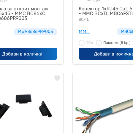
ла за открит монтаж
Конектор 1xRJ45 Cat. 6
6х45 - MMC BC86xC
- MMC BCxTL MBC6FST
686PR9003
BCxTL
C
MMC
MWP8686PR9003
MBC6
1 бр.
Пакетаж
(8 бр.)
Добави в количка
Добави в количк