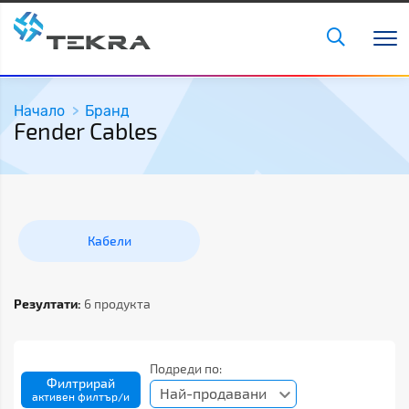
Начало
Бранд
Fender Cables
Кабели
Резултати:
6 продукта
Подреди по:
Филтрирай
Най-продавани
активен филтър/и