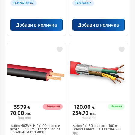
FCM70204002
FC0103007
Добави в количка
Добави в количка
35.79
120.00
€
€
Неналичен
Наличен
70.00
234.70
лв.
лв.
без ддс
без ддс
Кабел H03VH-H 2x1.00 черен и
Кабел 2х1.50 червен - 100 m -
червен - 100 m - Fender Cables
Fender Cables FFC FC0204080
H03VH-H FC0103008
FFC