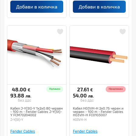
Добави в количка
Добави в количка
48.00
27.61
€
€
Наличен
Неналичен
93.88
54.00
лв.
лв.
без ддс
без ддс
Кабел J-Y(St)-Y 1x2x0.80 червен
Кабел H03VH-H 2x0.75 черен и
- 100 m - Fender Cables J-Y(St)-
червен - 100 m - Fender Cables
Y FCM70204002
H03VH-H FC0103007
J-Y(St)-Y
H03VH-H
Fender Cables
Fender Cables