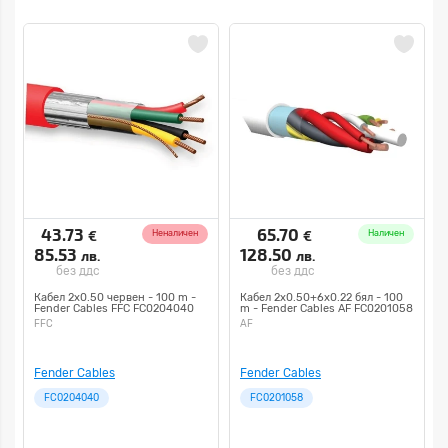
43.73
65.70
€
€
Неналичен
Наличен
85.53
128.50
лв.
лв.
без ддс
без ддс
Кабел 2х0.50 червен - 100 m -
Кабел 2х0.50+6х0.22 бял - 100
Fender Cables FFC FC0204040
m - Fender Cables AF FC0201058
FFC
AF
Fender Cables
Fender Cables
FC0204040
FC0201058