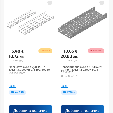
5.48
10.65
€
€
Поръчка
Неналичен
10.72
20.83
лв.
лв.
без ддс
без ддс
Мрежеста скара 200H60/3 -
Перфорирана скара 300Н60/3
BAKS KSG200H60/3 BA960240
0.7 мм - BAKS KFL300H60/3
BA161823
KSG200H60/3
KFL300H60/3
BAKS
BAKS
BA960240
BA161823
Добави в количка
Добави в количка