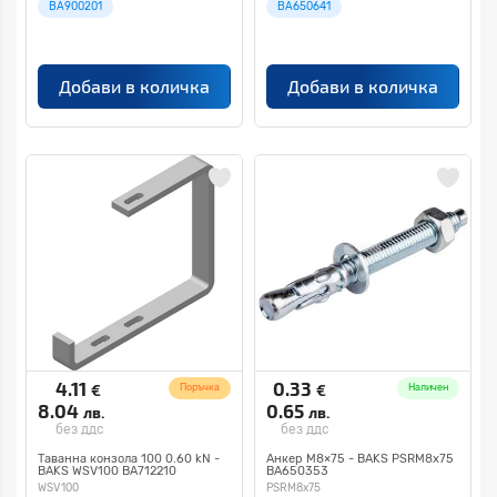
BA900201
BA650641
Добави в количка
Добави в количка
4.11
0.33
€
€
Поръчка
Наличен
8.04
0.65
лв.
лв.
без ддс
без ддс
Таванна конзола 100 0.60 kN -
Анкер M8×75 - BAKS PSRM8x75
BAKS WSV100 BA712210
BA650353
WSV100
PSRM8x75