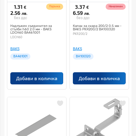
1.31
3.37
€
€
Поръчка
Неналичен
2.56
6.59
лв.
лв.
без ддс
без ддс
Надлъжен съединител за
Капак за скара 200/2 0.5 мм -
стълби h60 2.0 мм - BAKS
BAKS PKR200/2 BA100320
LDCH60 BA461001
PKR200/2
LDCH60
BAKS
BAKS
BA461001
BA100320
Добави в количка
Добави в количка