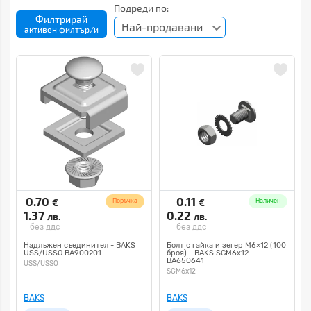
Подреди по:
Филтрирай
Най-продавани
активен филтър/и
0.70
0.11
€
€
Поръчка
Наличен
1.37
0.22
лв.
лв.
без ддс
без ддс
Надлъжен съединител - BAKS
Болт с гайка и зегер M6×12 (100
USS/USSO BA900201
броя) - BAKS SGM6x12
BA650641
USS/USSO
SGM6x12
BAKS
BAKS