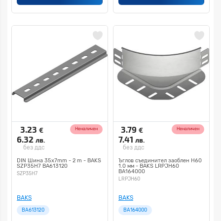
3.23
3.79
€
€
Неналичен
Неналичен
6.32
7.41
лв.
лв.
без ддс
без ддс
DIN Шина 35х7mm - 2 m - BAKS
Ъглов съединител заоблен H60
SZP35H7 BA613120
1.0 мм - BAKS LRPJH60
BA164000
SZP35H7
LRPJH60
BAKS
BAKS
BA613120
BA164000