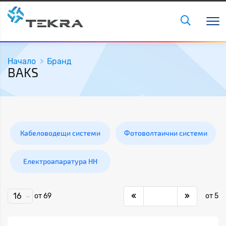
Начало
Бранд
BAKS
Кабеловодещи системи
Фотоволтаични системи
Електроапаратура НН
16
от 69
от 5