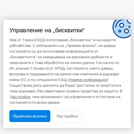
Управление на „бисквитки“
Ние от Текра ЕООД използваме „бисквитки“ и на нашите
уебсайтове. С избирането на „Приеми всички“, ни даваш
съгласието си да използваме информацията от
„бисквитките“ за извършване на рекламни дейности и
свързаната с това обработка на лични данни. Съгласно чл.
49, алинея 1, буква а) от ОРЗД, съгласието, което даваш,
включва и предаването на данни към компании в държави
извън ЕС и по-специално САЩ (
повече информация
).
Съществува риск данните да бъдат достъпни от властите в
тези държави, без ефективни правни средства за защита. В
Настройки
има възможност за управление и оттегляне на
съгласието по всяко време.
Приемам всички
Настройки