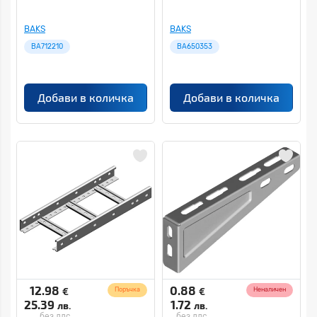
BAKS
BAKS
BA712210
BA650353
Добави в количка
Добави в количка
12.98
0.88
€
€
Поръчка
Неналичен
25.39
1.72
лв.
лв.
без ддс
без ддс