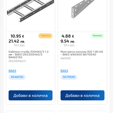
10.95
4.88
€
€
Поръчка
Наличен
21.42
9.54
лв.
лв.
без ддс
без ддс
Кабелна стълба 300H60/3 1.2
Монтажна конзола 400 1.80 kN
мм - BAKS DKD300H60/3
- BAKS WWS400 BA710540
BA465130
WWS400
DKD300H60/3
BAKS
BAKS
BA465130
BA710540
Добави в количка
Добави в количка