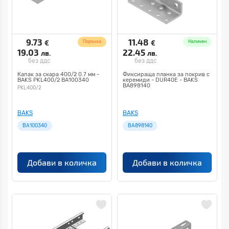
9.73
11.48
€
€
Поръчка
Наличен
19.03
22.45
лв.
лв.
без ддс
без ддс
Капак за скара 400/2 0.7 мм -
Фиксираща планка за покрив с
BAKS PKL400/2 BA100340
керемиди - DUR40E - BAKS
BA898140
PKL400/2
BAKS
BAKS
BA100340
BA898140
Добави в количка
Добави в количка